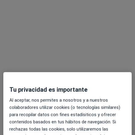
Especialistas disponibles
Estos especialistas se encuentran fuera de Torrent,
Valencia, en zonas cercanas a tu búsqueda
My Medica
Tu privacidad es importante
·
Ver más
Urólogo, Andrólogo, Cardiólogo
2941 opiniones
Al aceptar, nos permites a nosotros y a nuestros
colaboradores utilizar cookies (o tecnologías similares)
Plaça de l'Ajuntament, 19, 1C, Valencia
•
Mapa
para recopilar datos con fines estadísiticos y ofrecer
My Medica
contenidos basados en tus hábitos de navegación. Si
Visitas sucesivas Urología
desde 80 €
rechazas todas las cookies, solo utilizaremos las
Mostrar más servicios