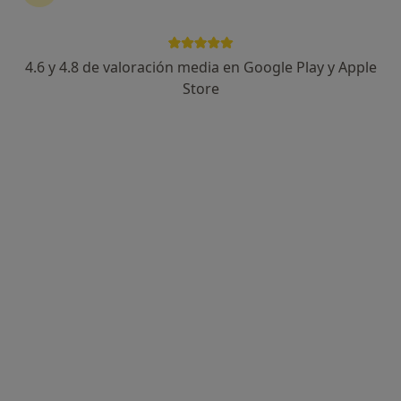
Affidea Clínica Atenea Torrent
·
Ver más
Urólogo, Alergólogo, Cardiólogo
4.6 y 4.8 de valoración media en Google Play y Apple
73 opiniones
Store
Av. Juan Carlos I, nº 12, Torrent
•
Mapa
Affidea Clínica Atenea Torrent
Primera visita Urología
Precio sin especificar
Mostrar más servicios
Dr. Iyad Barghouti
Urólogo
Ningún profesional de este centro tiene citas disponibles
Mostrar perfil