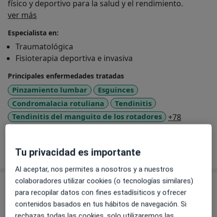
físico y deportivo para la salud y el rendimiento.
Sobre mí
ver más
Especialista en:
Traumatológica
Fisioterapia deportiva e invasiva
Principales enfermedades tratadas
Pinzamiento lumbar
Esguinces
Condromalacia rotuliana
Tendinitis
a11y_sr_
Tendinitis del manguito de los rotadores
+78
Mostrar más detalles
Tu privacidad es importante
sobre la experiencia
Al aceptar, nos permites a nosotros y a nuestros
colaboradores utilizar cookies (o tecnologías similares)
Servicios y precios
para recopilar datos con fines estadísiticos y ofrecer
Primera visita fisioterapia
contenidos basados en tus hábitos de navegación. Si
52 €
Detalles
rechazas todas las cookies, solo utilizaremos las