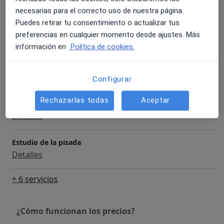
necesarias para el correcto uso de nuestra página.
Puedes retirar tu consentimiento o actualizar tus
Visita Fisioterapia
preferencias en cualquier momento desde ajustes. Más
52 €
Detalles
información en
Política de cookies.
Electrólisis Percutánea Intratisular (EPI)
Detalles
Configurar
Rechazarlas todas
Aceptar
Electrólisis Percutánea Terapéutica (EPTE)
Detalles
Estudio de la pisada
Detalles
+ 6 servicios
¿Cómo funcionan los precios?