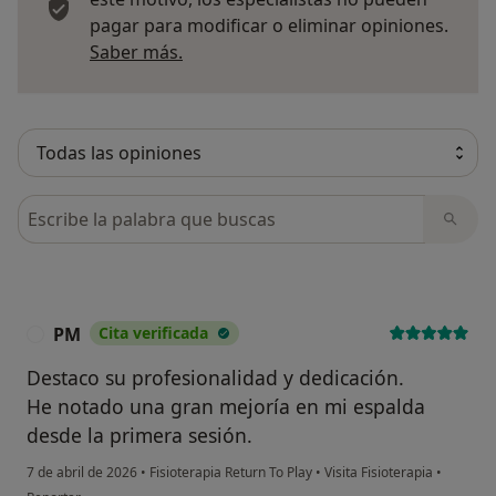
pagar para modificar o eliminar opiniones.
Más información sobre opiniones
Saber más.
Busca en opiniones
PM
Cita verificada
P
Destaco su profesionalidad y dedicación.
He notado una gran mejoría en mi espalda
desde la primera sesión.
7 de abril de 2026
•
Fisioterapia Return To Play
•
Visita Fisioterapia
•
en opinión del usuario PM