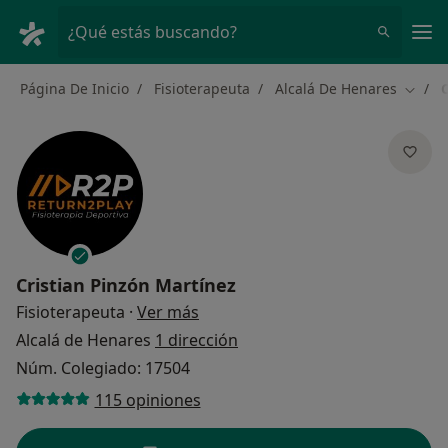
Men
¿Qué estás buscando?
Página De Inicio
Fisioterapeuta
Alcalá De Henares
Cambi
Cristian Pinzón Martínez
sobre las especializaciones
Fisioterapeuta
·
Ver más
Alcalá de Henares
1 dirección
Núm. Colegiado: 17504
115 opiniones