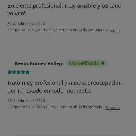
Excelente profesional, muy amable y cercano,
volveré.
20 de febrero de 2026
en opinión del usu
•
Fisioterapia Return To Play
•
Primera visita fisioterapia
•
Reportar
Kevin Gómez Vallejo
Cita verificada
K
Trato muy profesional y mucha preocupación
por mi estado en todo momento.
16 de febrero de 2026
en opinión del us
•
Fisioterapia Return To Play
•
Primera visita fisioterapia
•
Reportar