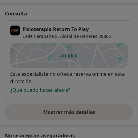
Consulta
Fisioterapia Return To Play
Calle Carabaña 8,
Alcalá de Henares
28806
Ampliar
se abre en una nueva pestañ
Disponibilidad
Este especialista no ofrece reserva online en esta
dirección
¿Qué puedo hacer ahora?
Mostrar más detalles
sobre la dirección
No se aceptan aseguradoras