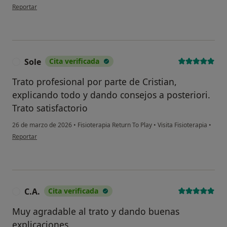
en opinión del usuario Rober
Reportar
Sole
Cita verificada
S
Trato profesional por parte de Cristian,
explicando todo y dando consejos a posteriori.
Trato satisfactorio
26 de marzo de 2026
•
Fisioterapia Return To Play
•
Visita Fisioterapia
•
en opinión del usuario Sole
Reportar
C.A.
Cita verificada
C
Muy agradable al trato y dando buenas
explicaciones.