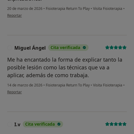
20 de marzo de 2026
•
Fisioterapia Return To Play
•
Visita Fisioterapia
•
en opinión del usuario C.A.
Reportar
Miguel Ángel
Cita verificada
M
Me ha encantado la forma de explicar tanto la
posible lesión como las técnicas que va a
aplicar, además de como trabaja.
14 de marzo de 2026
•
Fisioterapia Return To Play
•
Visita Fisioterapia
•
en opinión del usuario Miguel Ángel
Reportar
I.v
Cita verificada
I