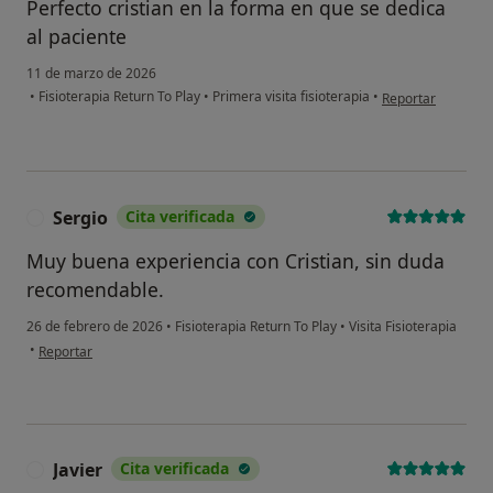
Perfecto cristian en la forma en que se dedica
al paciente
11 de marzo de 2026
en opinión del usua
•
Fisioterapia Return To Play
•
Primera visita fisioterapia
•
Reportar
Sergio
Cita verificada
S
Muy buena experiencia con Cristian, sin duda
recomendable.
26 de febrero de 2026
•
Fisioterapia Return To Play
•
Visita Fisioterapia
en opinión del usuario Sergio
•
Reportar
Javier
Cita verificada
J