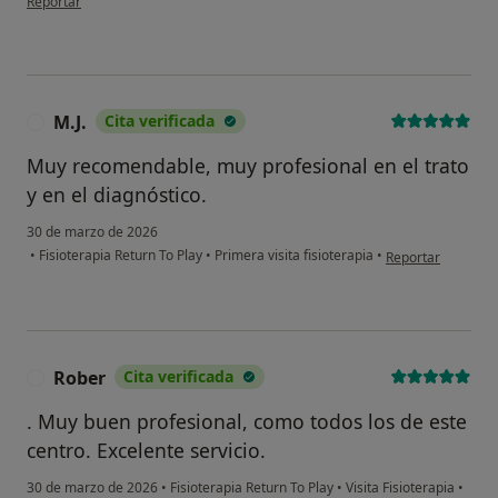
Reportar
M.J.
Cita verificada
M
Muy recomendable, muy profesional en el trato
y en el diagnóstico.
30 de marzo de 2026
en opinión del usu
•
Fisioterapia Return To Play
•
Primera visita fisioterapia
•
Reportar
Rober
Cita verificada
R
. Muy buen profesional, como todos los de este
centro. Excelente servicio.
30 de marzo de 2026
•
Fisioterapia Return To Play
•
Visita Fisioterapia
•