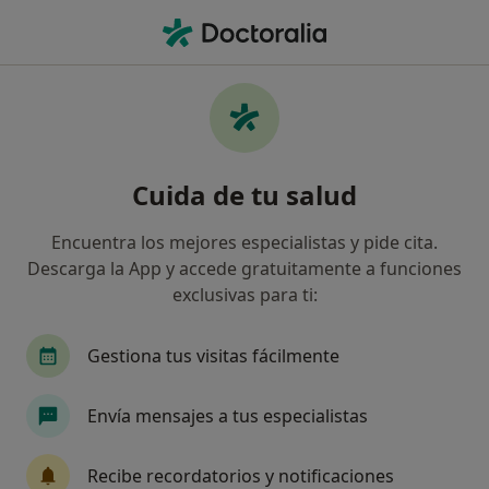
Men
Dentista Infantil • Valladolid, Valladolid
Filtros
Seguro
Mapa
Dentistas infantiles en Valladolid
Cuida de tu salud
Así organizamos los resultados
Encuentra los mejores especialistas y pide cita.
Descarga la App y accede gratuitamente a funciones
¿Cuál es tu compañía aseguradora?
exclusivas para ti:
Gestiona tus visitas fácilmente
Envía mensajes a tus especialistas
Recibe recordatorios y notificaciones