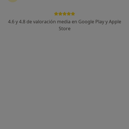
Dr. Antonio Rey Gil
·
Ver más
Dentista infantil, Dentista
4.6 y 4.8 de valoración media en Google Play y Apple
307 opiniones
Store
Dirección 1
Dirección 2
Online
CALLE SANTIAGO, 19-21 1ºD, Valladolid
•
Mapa
Clínica Dental Doctores Rey
Visita Odontología
Precio sin especificar
Este especialista no ofrece reserva de cita online en esta dirección.
Pedir una cita