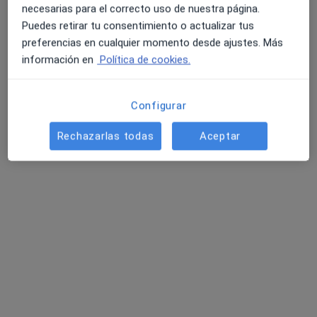
necesarias para el correcto uso de nuestra página.
Puedes retirar tu consentimiento o actualizar tus
preferencias en cualquier momento desde ajustes. Más
Clínica Dental Doctores Rey
información en
Política de cookies.
Dentista infantil, Dentista
93 opiniones
Configurar
CALLE SANTIAGO, 19-21 1ºD, Valladolid
•
Mapa
Clínica Dental Doctores Rey
Rechazarlas todas
Aceptar
Visita Odontología
Precio sin especificar
Dr. Antonio Rey Gil
Dentista infantil
Ningún profesional de este centro tiene citas disponibles
Mostrar perfil