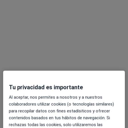
Clínica Dental Ayala Sola
Dentista infantil, Cirujano oral y maxilofacial, Médico estético
·
Ver más
801 opiniones
Calle Perú, 2, Valladolid
•
Mapa
Clínica Dental Ayala Sola
Ningún profesional de este centro tiene citas disponibles
Mostrar perfil
Tu privacidad es importante
Al aceptar, nos permites a nosotros y a nuestros
colaboradores utilizar cookies (o tecnologías similares)
para recopilar datos con fines estadísiticos y ofrecer
contenidos basados en tus hábitos de navegación. Si
rechazas todas las cookies, solo utilizaremos las