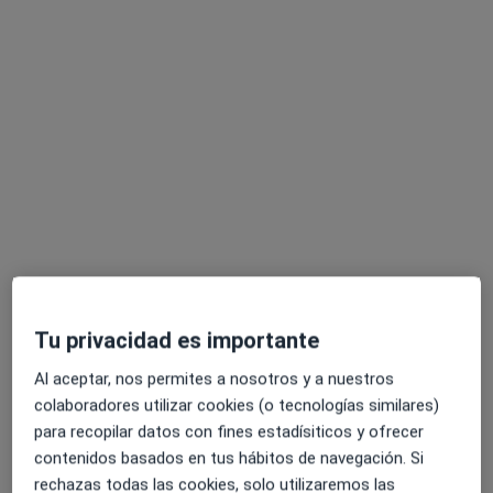
Laura Obradors
·
Ver más
Dentista, Dentista infantil
51 opiniones
Dirección 1
Dirección 2
Dirección 3
C/ Marquès de Sentmenat, 82, Barcelona
•
Mapa
Abaden Dentistas
Tu privacidad es importante
Acepta Generali Seguros
Al aceptar, nos permites a nosotros y a nuestros
Primera visita Odontología
colaboradores utilizar cookies (o tecnologías similares)
Este especialista no ofrece reserva de cita online en esta dirección.
para recopilar datos con fines estadísiticos y ofrecer
contenidos basados en tus hábitos de navegación. Si
Pedir una cita
rechazas todas las cookies, solo utilizaremos las