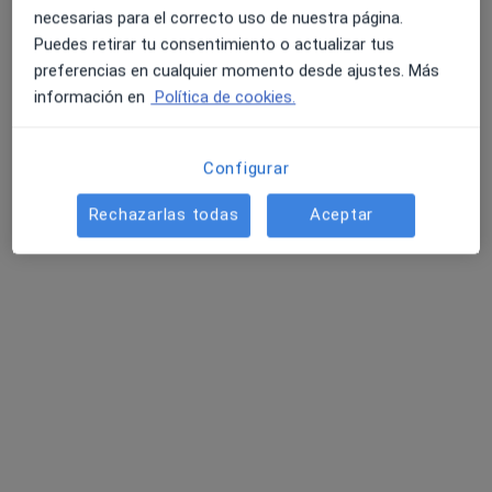
necesarias para el correcto uso de nuestra página.
Puedes retirar tu consentimiento o actualizar tus
preferencias en cualquier momento desde ajustes. Más
información en
Política de cookies.
Configurar
Rechazarlas todas
Aceptar
Domingo Obradors Giro
·
Ver más
Dentista
12 opiniones
Dirección 1
Dirección 2
Dirección 3
C/ Marquès de Sentmenat, 82, Barcelona
•
Mapa
Abaden Dentistas
Acepta Generali Seguros
Primera visita Odontología