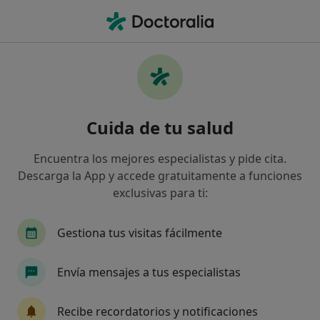
Men
Dentista • Barcelona, Barcelona
Filtros
Seguro:
Generali Seguros
Dentistas de Generali Seguros en Barcelona
Cuida de tu salud
Así organizamos los resultados
Encuentra los mejores especialistas y pide cita.
Descarga la App y accede gratuitamente a funciones
exclusivas para ti:
Gestiona tus visitas fácilmente
Envía mensajes a tus especialistas
Destacado
Dr. Guillem López Burguete
Recibe recordatorios y notificaciones