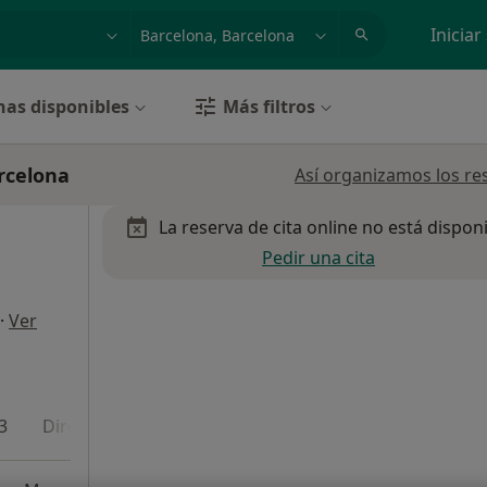
dad, enfermedad o nombre
p. ej. Madrid
Iniciar
has disponibles
Más filtros
rcelona
Así organizamos los re
La reserva de cita online no está dispon
Pedir una cita
·
Ver
3
Dirección 4