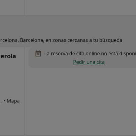
arcelona, Barcelona, en zonas cercanas a tu búsqueda
La reserva de cita online no está dispon
uerola
Pedir una cita
, Sant Boi de Llobregat
•
Mapa