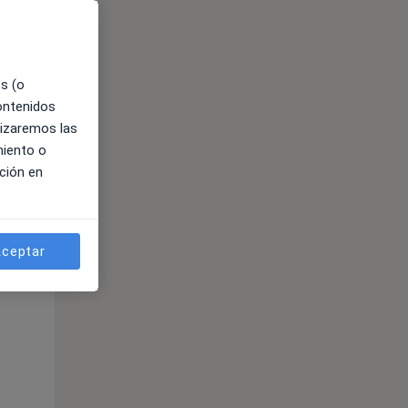
es (o
contenidos
lizaremos las
ible
miento o
ción en
ceptar