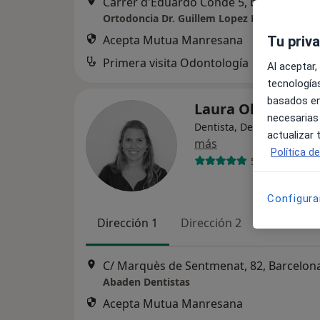
Carrer d'Eduardo Conde 5, baixo
Acepta Mutua Manresana
Tu priv
Primera visita Odontología
Al aceptar,
tecnologías
basados en
Laura Obradors
necesarias
Dentista, Dentista infantil
actualizar
más
Política d
51 opiniones
Configura
Dirección 1
Dirección 2
Dirección 
C/ Marquès de Sentmenat, 82, Barcelon
Abaden Dentistas
Acepta Mutua Manresana