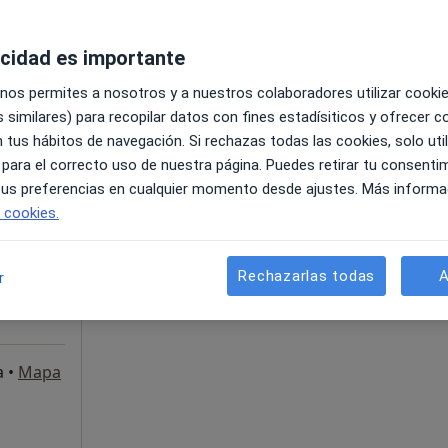
s 1, Barcelona
•
Mapa
Ortodoncia Dr. Guillem Lopez Burguete - Eduard Conde
acidad es importante
 nos permites a nosotros y a nuestros colaboradores utilizar cooki
 similares) para recopilar datos con fines estadísiticos y ofrecer 
 tus hábitos de navegación. Si rechazas todas las cookies, solo uti
La reserva de cita online no está dispon
 para el correcto uso de nuestra página. Puedes retirar tu consenti
Pedir una cita
·
Ver
 tus preferencias en cualquier momento desde ajustes. Más informa
e cookies.
Rechazarlas todas
A
r
3
a
•
Mapa