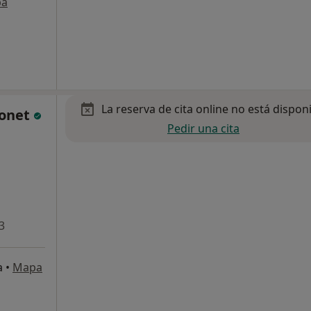
pa
La reserva de cita online no está dispon
Bonet
Pedir una cita
3
a
•
Mapa