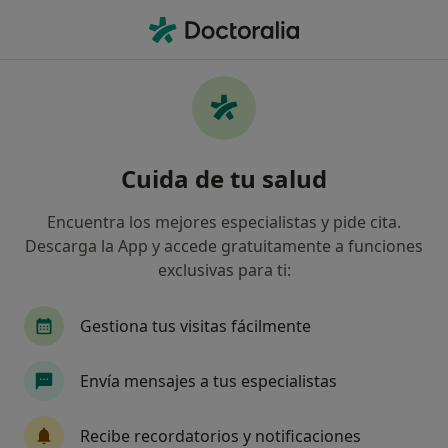
Men
Dentista • Ibiza, Ibiza
Filtros
Seguro
Mapa
Dentistas en Ibiza
Cuida de tu salud
Así organizamos los resultados
Encuentra los mejores especialistas y pide cita.
Descarga la App y accede gratuitamente a funciones
¿Cuál es tu compañía aseguradora?
exclusivas para ti:
Asisa
Antares
Asefa
Axa
Caser
Gestiona tus visitas fácilmente
Envía mensajes a tus especialistas
Recibe recordatorios y notificaciones