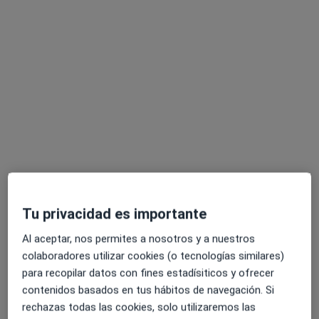
Dr. Suhad Cheikho Sanz
·
Ver más
Dentista
23 opiniones
Avinguda d'Ignasi Wallis, 8, 2ª 1ª, Ibiza
•
Mapa
Clínica R-Dental
Primera visita Odontología
desde 30 €
Este especialista no ofrece reserva de cita online en esta dirección.
Pedir una cita
Tu privacidad es importante
Al aceptar, nos permites a nosotros y a nuestros
colaboradores utilizar cookies (o tecnologías similares)
para recopilar datos con fines estadísiticos y ofrecer
contenidos basados en tus hábitos de navegación. Si
rechazas todas las cookies, solo utilizaremos las