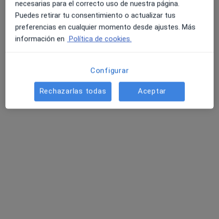
necesarias para el correcto uso de nuestra página.
Puedes retirar tu consentimiento o actualizar tus
preferencias en cualquier momento desde ajustes. Más
Clínica R-Dental
información en
Política de cookies.
Dentista, Dentista infantil
266 opiniones
Configurar
Avinguda d'Ignasi Wallis, 8, 2ª 1ª, Ibiza
•
Mapa
Clínica R-Dental
Rechazarlas todas
Aceptar
Primera Visita Ortodoncia
desde 25 €
Mostrar más servicios
Ningún profesional de este centro tiene citas disponibles
Mostrar perfil