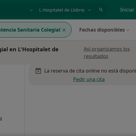
dad, enfermedad o nombre
p. ej. Madrid
Iniciar
stencia Sanitaria Colegial
Fechas disponibles
ial en L'Hospitalet de
Así organizamos los
resultados
La reserva de cita online no está dispon
Pedir una cita
a