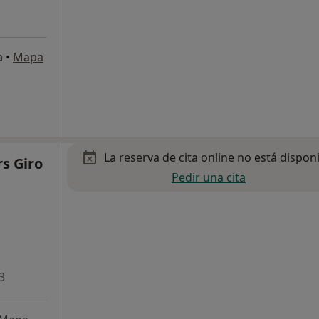
a
•
Mapa
La reserva de cita online no está dispon
s Giro
Pedir una cita
3