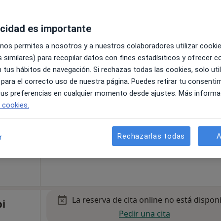
acidad es importante
 nos permites a nosotros y a nuestros colaboradores utilizar cooki
La reserva de cita online no está dispon
 similares) para recopilar datos con fines estadísiticos y ofrecer 
Pedir una cita
 tus hábitos de navegación. Si rechazas todas las cookies, solo uti
·
Ver
 para el correcto uso de nuestra página. Puedes retirar tu consenti
 tus preferencias en cualquier momento desde ajustes. Más informa
e cookies.
s 1, Barcelona
•
Mapa
Ortodoncia Dr. Guillem Lopez Burguete - Eduard Conde
Rechazarlas todas
A
r
La reserva de cita online no está dispon
i
Pedir una cita