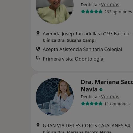
·
Ver más
Dentista
262 opiniones
Avenida Josep Tarradellas nº 97 Barc
Clínica Dra. Susana Campi
Acepta Asistencia Sanitaria Colegial
Primera visita Odontología
Dra. Mariana Sac
Navia
·
Ver más
Dentista
11 opiniones
GRAN VIA DE LES CORTS CATALANES 544. BAJOS. 08011 BAR
Clínica Dra. Mariana Sacoto Navia