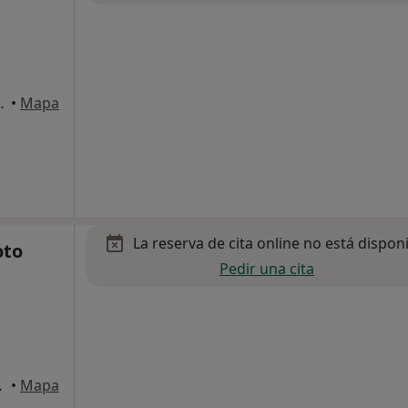
elona - 08029, Barcelona
•
Mapa
La reserva de cita online no está dispon
oto
Pedir una cita
CELONA, Barcelona
•
Mapa