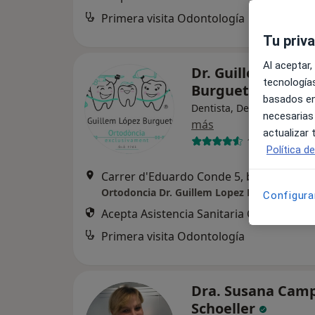
Primera visita Odontología
Tu priv
Al aceptar,
Dr. Guillem López
tecnologías
Burguete
basados en
Dentista, Dentista infantil
necesarias
más
actualizar
191 opiniones
Política d
Carrer d'Eduardo Conde 5, baixo
Configura
Acepta Asistencia Sanitaria Colegial
Primera visita Odontología
Dra. Susana Camp
Schoeller