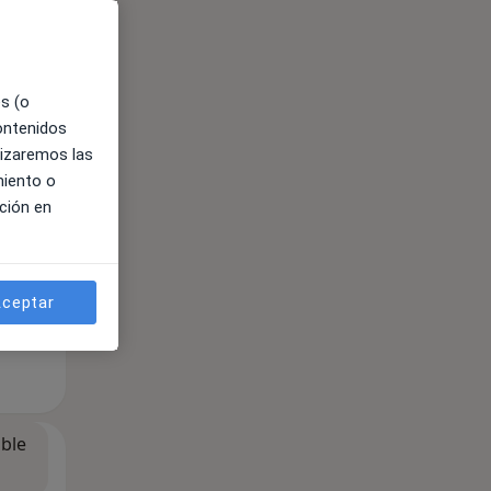
es (o
ible
contenidos
lizaremos las
miento o
ción en
ceptar
ible