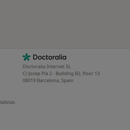
Contacto
Doctoralia - Página de inicio
Doctoralia Internet SL
C/ Josep Pla 2 - Building B2, floor 13
08019 Barcelona, Spain
alistas