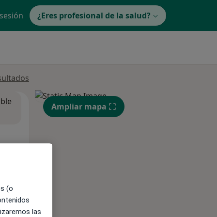
 sesión
¿Eres profesional de la salud?
sultados
ible
Ampliar mapa
es (o
contenidos
lizaremos las