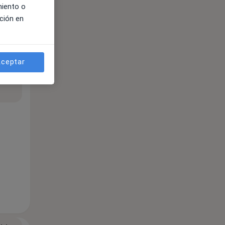
miento o
ción en
ceptar
ible