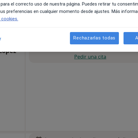
 para el correcto uso de nuestra página. Puedes retirar tu consenti
 tus preferencias en cualquier momento desde ajustes. Más informa
e cookies.
ugo, Lugo, en zonas cercanas a tu búsqueda
Rechazarlas todas
A
r
La reserva de cita online no está dispon
 López
Pedir una cita