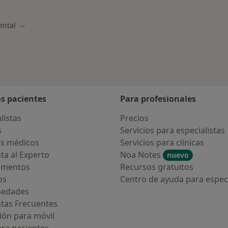
ental
 ciudad
Cambiar de ciudad
os pacientes
Para profesionales
listas
Precios
s
Servicios para especialistas
s médicos
Servicios para clínicas
ta al Experto
Noa Notes
nuevo
amentos
Recursos gratuitos
os
Centro de ayuda para especi
medades
tas Frecuentes
ión para móvil