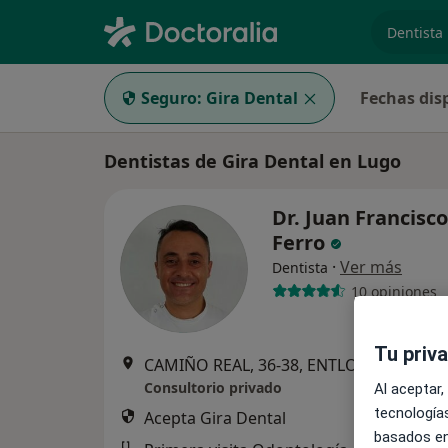
especiali
Seguro:
Gira Dental
Fechas dis
Dentistas de Gira Dental en Lugo
Dr. Juan Francisc
Ferro
·
Ver más
Dentista
10 opiniones
Tu priv
CAMIÑO REAL, 36-38, ENTLO IZQ, Lugo
•
Consultorio privado
Al aceptar,
tecnologías
Acepta Gira Dental
basados en