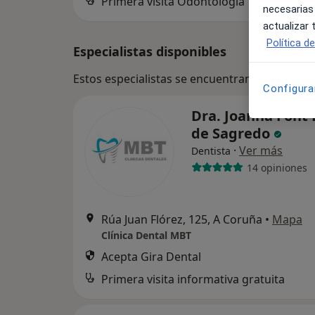
Primera visita Odontología
necesarias
actualizar
Política d
Especialistas disponibles
Estos especialistas se encuentran fuera de L
Configura
Dra. Joanna Font
de Sagredo
·
Ver más
Dentista
14 opiniones
Rúa Juan Flórez, 125, A Coruña
•
Mapa
Clínica Dental MBT
Acepta Gira Dental
Primera visita informativa gratuita