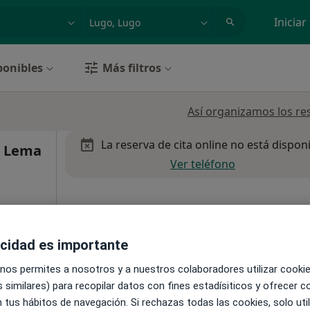
dad, enfermedad o nombre
p. ej. Madrid
Iniciar
ponibles
Más filtros
Así organizamos los re
La reserva de cita online no está dispon
o Lema
Ver teléfono
acidad es importante
Mapa
 nos permites a nosotros y a nuestros colaboradores utilizar cooki
 similares) para recopilar datos con fines estadísiticos y ofrecer 
 tus hábitos de navegación. Si rechazas todas las cookies, solo uti