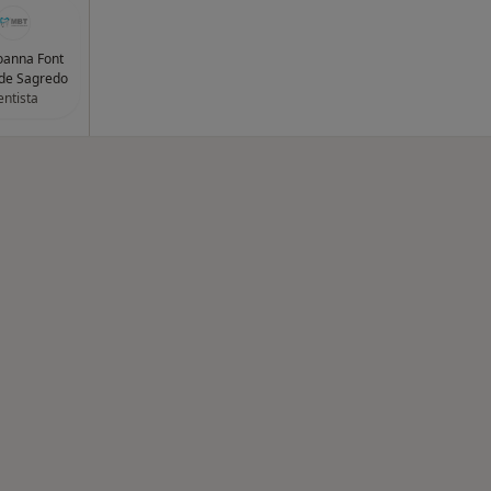
oanna Font
de Sagredo
ntista
des más tratadas