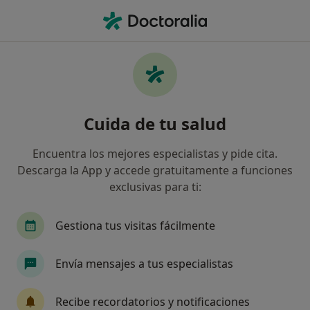
Men
Dentista • Sevilla, Sevilla
Filtros
Seguro:
Sersanet
M
Dentistas de Sersanet en Sevilla
Cuida de tu salud
Así organizamos los resultados
Encuentra los mejores especialistas y pide cita.
Descarga la App y accede gratuitamente a funciones
exclusivas para ti:
Gestiona tus visitas fácilmente
Envía mensajes a tus especialistas
Dra. Margarita González Ortega
·
Ver más
Dentista
Recibe recordatorios y notificaciones