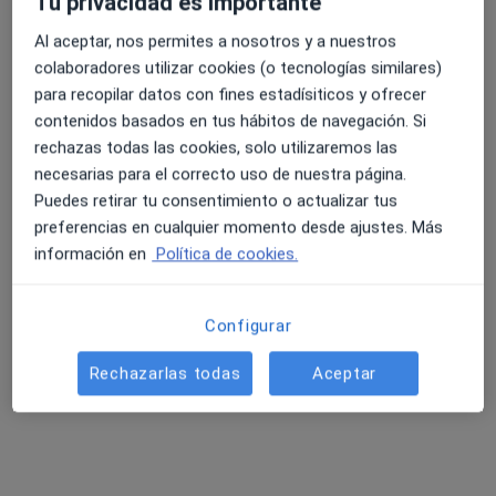
Tu privacidad es importante
·
Ver más
Dentista, Dentista infantil
33 opiniones
Al aceptar, nos permites a nosotros y a nuestros
colaboradores utilizar cookies (o tecnologías similares)
C/ Venecia 8 local 11, Montequinto
•
Mapa
para recopilar datos con fines estadísiticos y ofrecer
Consultorio privado
contenidos basados en tus hábitos de navegación. Si
Acepta Sersanet
rechazas todas las cookies, solo utilizaremos las
Primera visita Odontología
necesarias para el correcto uso de nuestra página.
Este especialista no ofrece reserva de cita online en esta dirección.
Puedes retirar tu consentimiento o actualizar tus
preferencias en cualquier momento desde ajustes. Más
Pedir una cita
información en
Política de cookies.
Configurar
Rechazarlas todas
Aceptar