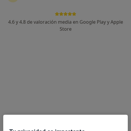
7 opiniones
C\ Rómulo 8 local 1, Sevilla
•
Mapa
Clínica Dental Familiar Dra. Margarita González-Ortega
4.6 y 4.8 de valoración media en Google Play y Apple
Acepta Sersanet
Store
Primera visita Odontología
Este especialista no ofrece reserva de cita online en esta dirección.
Pedir una cita
Dra. Maria del Carmen Ambrosy Diaz