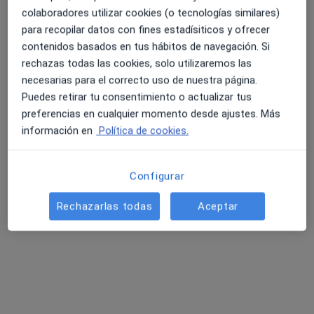
·
Ver más
Dentista
colaboradores utilizar cookies (o tecnologías similares)
12 opiniones
para recopilar datos con fines estadísiticos y ofrecer
Carrer Francesc Macià, 2, Tarragona
•
Mapa
contenidos basados en tus hábitos de navegación. Si
Abaden Dentistas
rechazas todas las cookies, solo utilizaremos las
necesarias para el correcto uso de nuestra página.
Acepta Dentyred-DSalus
Puedes retirar tu consentimiento o actualizar tus
Visita Odontología
preferencias en cualquier momento desde ajustes. Más
Este especialista no ofrece reserva de cita online en esta dirección.
información en
Política de cookies.
Pedir una cita
Configurar
Rechazarlas todas
Aceptar