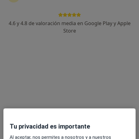
51 opiniones
Av. Francesc Macià, 2, Tarragona
•
Mapa
Abaden Dentistas - Tarragona
4.6 y 4.8 de valoración media en Google Play y Apple
Acepta Dentyred-DSalus
Store
Primera visita Odontología
Este especialista no ofrece reserva de cita online en esta dirección.
Pedir una cita
Tu privacidad es importante
Domingo Obradors Giro
Al aceptar, nos permites a nosotros y a nuestros