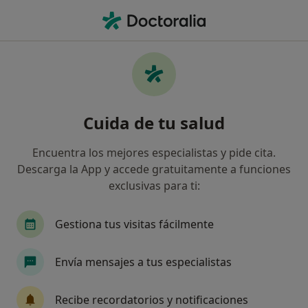
Men
Dentista • Vila-Seca, Tarragona
Filtros
Seguro:
Dentyred-DSalus
Dentistas de Dentyred-DSalus en Vila-Seca
Cuida de tu salud
Así organizamos los resultados
Encuentra los mejores especialistas y pide cita.
Descarga la App y accede gratuitamente a funciones
exclusivas para ti:
Gestiona tus visitas fácilmente
Envía mensajes a tus especialistas
Laura Obradors
·
Ver más
Dentista, Dentista infantil
Recibe recordatorios y notificaciones