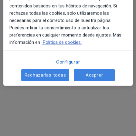
contenidos basados en tus hábitos de navegación. Si
rechazas todas las cookies, solo utilizaremos las
necesarias para el correcto uso de nuestra página.
Puedes retirar tu consentimiento o actualizar tus
Opción de pago online
preferencias en cualquier momento desde ajustes. Más
Dr. Pablo Martín Carrasco
información en
Política de cookies.
·
Ver más
Dermatólogo
197 opiniones
Configurar
Seguimiento online
55 €
Rechazarlas todas
Aceptar
Este especialista no ofrece reserva de cita online en esta dirección.
Pedir una cita