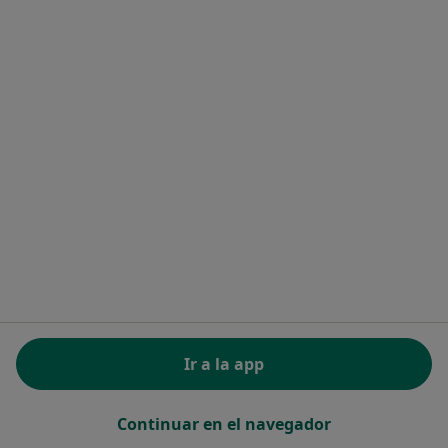
Centro Médico Vecindario
·
Ver más
Dermatólogo, Dermatólogo infantil, Endocrino
Av. De Canarias, 349-Planta Baja, Vecindario
•
Mapa
Centro Médico Vecindario
Ningún profesional de este centro tiene citas disponibles
Mostrar perfil
Ir a la app
Rosa María Martel Martel
Continuar en el navegador