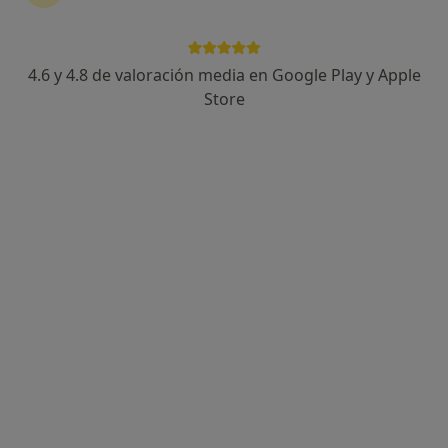
Dr. Borja González Ponce
Dermatólogo, Dermatólogo infantil, Médico estético
91 opiniones
4.6 y 4.8 de valoración media en Google Play y Apple
Store
Dirección
Online
Calle Mar de Siberia 1, Maspalomas
•
Mapa
HOSPITAL SAN ROQUE MASPALOMAS
Visita Dermatología
Precio sin especificar
Este especialista no ofrece reserva de cita online en esta dirección.
Pedir una cita