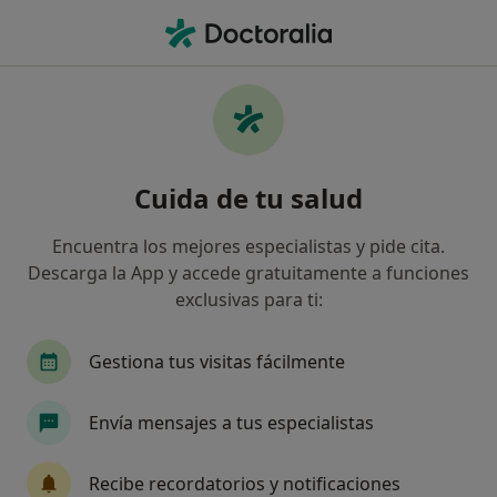
Men
Dermatólogo • Maspalomas, Las Palmas
Filtros
Seguro
Mapa
Dermatólogos en Maspalomas
Cuida de tu salud
Así organizamos los resultados
Encuentra los mejores especialistas y pide cita.
Descarga la App y accede gratuitamente a funciones
¿Cuál es tu compañía aseguradora?
exclusivas para ti:
Gestiona tus visitas fácilmente
Envía mensajes a tus especialistas
Recibe recordatorios y notificaciones