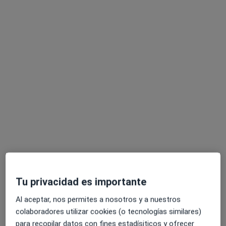
Opción de pago online
Dr. José Ramón Ferreres Riera
·
Ver más
Dermatólogo
12 opiniones
Consulta online
80 €
Este especialista no ofrece reserva de cita online en esta dirección.
Pedir una cita
Tu privacidad es importante
Al aceptar, nos permites a nosotros y a nuestros
colaboradores utilizar cookies (o tecnologías similares)
para recopilar datos con fines estadísiticos y ofrecer