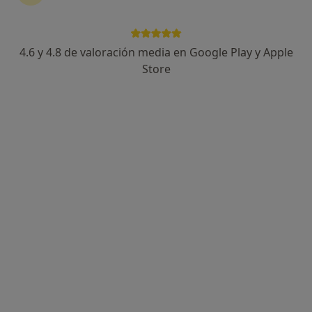
Dra. Maria Fernanda Arce Calvo
·
Ver más
Dermatóloga
4.6 y 4.8 de valoración media en Google Play y Apple
11 opiniones
Store
Avenida Juan Carlos I, Rey 2, Melilla
•
Mapa
Clínica Imbraim
Primera visita Dermatología
Precio sin especificar
Este especialista no ofrece reserva de cita online en esta dirección.
Pedir una cita