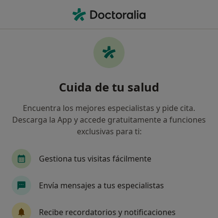
Men
Dermatólogo • Melilla, Melilla
Filtros
Seguro
Mapa
Dermatólogos en Melilla
Cuida de tu salud
Así organizamos los resultados
Encuentra los mejores especialistas y pide cita.
Descarga la App y accede gratuitamente a funciones
¿Cuál es tu compañía aseguradora?
exclusivas para ti:
Gestiona tus visitas fácilmente
Envía mensajes a tus especialistas
Recibe recordatorios y notificaciones