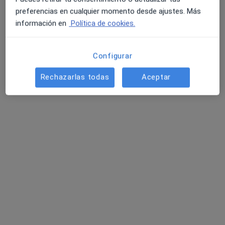
preferencias en cualquier momento desde ajustes. Más
información en
Política de cookies.
Opción de pago online
Configurar
Dr. Pablo Martín Carrasco
Rechazarlas todas
Aceptar
·
Ver más
Dermatólogo
197 opiniones
Seguimiento online
55 €
Este especialista no ofrece reserva de cita online en esta dirección.
Pedir una cita