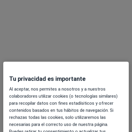
Opción de pago online
Dr. Ricardo Moreno Alonso de Celada
·
Ver más
Dermatólogo, Dermatólogo infantil
432 opiniones
Consulta online
140 €
Tu privacidad es importante
Este especialista no ofrece reserva de cita online en esta dirección.
Al aceptar, nos permites a nosotros y a nuestros
Pedir una cita
colaboradores utilizar cookies (o tecnologías similares)
para recopilar datos con fines estadísiticos y ofrecer
contenidos basados en tus hábitos de navegación. Si
rechazas todas las cookies, solo utilizaremos las
necesarias para el correcto uso de nuestra página.
Puedes retirar tu consentimiento o actualizar tus