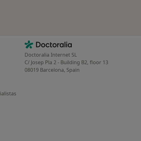
Contacto
Doctoralia - Página de inicio
Doctoralia Internet SL
C/ Josep Pla 2 - Building B2, floor 13
08019 Barcelona, Spain
alistas