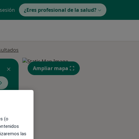
 sesión
¿Eres profesional de la salud?
sultados
Ampliar mapa
ible
es (o
contenidos
lizaremos las