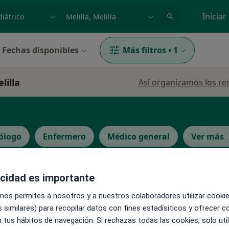
dad, enfermedad o nombre
p. ej. Madrid
Iniciar
Fechas disponibles
Más filtros
•
1
lilla
Así organizamos los re
ólogo
Enfermero
Médico general
Ver más
acidad es importante
La reserva de cita online no está dispon
errano
Pedir una cita
 nos permites a nosotros y a nuestros colaboradores utilizar cooki
 similares) para recopilar datos con fines estadísiticos y ofrecer 
 tus hábitos de navegación. Si rechazas todas las cookies, solo uti