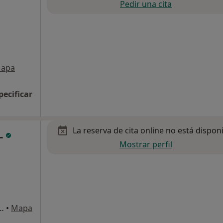
Pedir una cita
apa
pecificar
La reserva de cita online no está dispon
.L
Mostrar perfil
Clinica Rusadir) 41, Melilla
•
Mapa