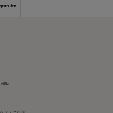
 gratuito
lilla
medades en Melilla
co
Melilla
Cambiar de ciudad