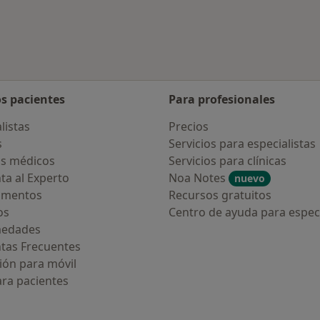
os pacientes
Para profesionales
listas
Precios
s
Servicios para especialistas
s médicos
Servicios para clínicas
ta al Experto
Noa Notes
nuevo
amentos
Recursos gratuitos
os
Centro de ayuda para especi
medades
tas Frecuentes
ión para móvil
ara pacientes