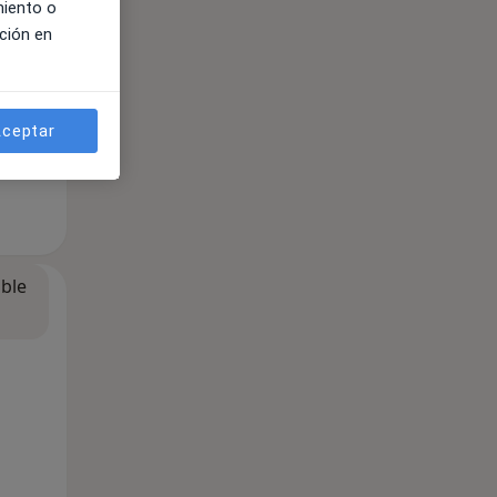
miento o
ción en
ceptar
ible