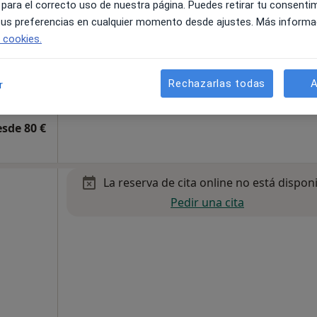
 para el correcto uso de nuestra página. Puedes retirar tu consenti
 tus preferencias en cualquier momento desde ajustes. Más informa
e cookies.
Rechazarlas todas
A
r
pa
Consulta de Pediatría del Dr. Feliu en Clínica Ivory (Melilla)
esde 80 €
La reserva de cita online no está dispon
Pedir una cita