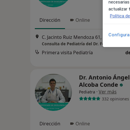
necesarias
actualizar
Política d
Dirección
Online
Configura
C. Jacinto Ruiz Mendoza 61, Melilla
•
Ma
Primera visita Pediatría
d
Dr. Antonio Ángel
Alcoba Conde
·
Ver más
Pediatra
332 opiniones
Dirección
Online