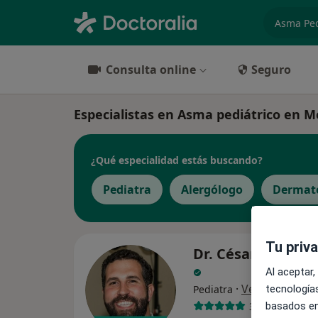
especiali
Consulta online
Seguro
Especialistas en Asma pediátrico en Me
¿Qué especialidad estás buscando?
Pediatra
Alergólogo
Dermat
Tu priv
Dr. César Feliu S
Al aceptar,
·
Ver más
Pediatra
tecnologías
300 opiniones
basados en