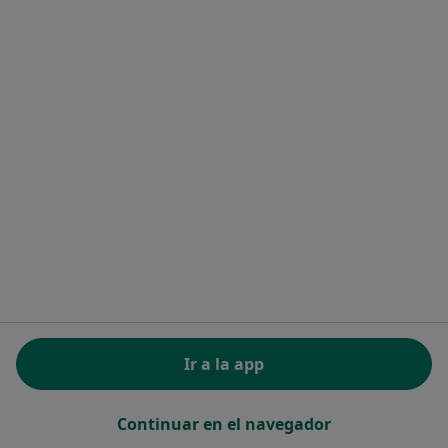
Mostrar perfil
Institut Clinic Manacor
·
Ver más
Dermatólogo, Cardiólogo, Cirujano general
RAMBLA REI JAUME I 6A, Manacor
•
Mapa
Institut Clinic Manacor
Ir a la app
Ningún profesional de este centro tiene citas disponibles
Mostrar perfil
Continuar en el navegador