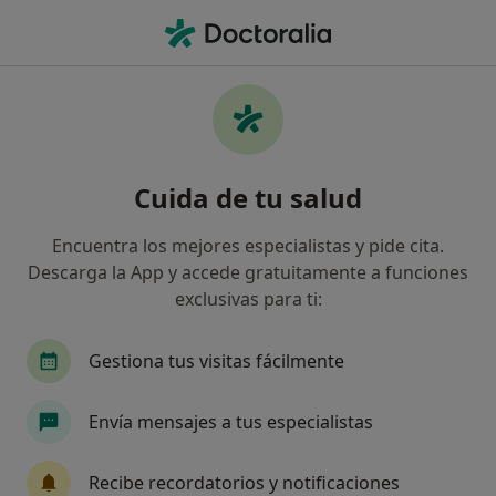
Men
Dermatólogo • Portocristo, Islas Baleares
Filtros
Seguro
Mapa
Dermatólogos en Portocristo
Cuida de tu salud
Así organizamos los resultados
Encuentra los mejores especialistas y pide cita.
Descarga la App y accede gratuitamente a funciones
¿Cuál es tu compañía aseguradora?
exclusivas para ti:
Asisa
DKV Seguros
Aegon Salud
AMS
Gestiona tus visitas fácilmente
Envía mensajes a tus especialistas
Recibe recordatorios y notificaciones