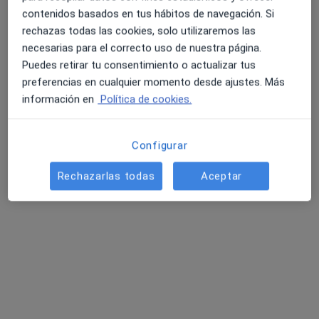
contenidos basados en tus hábitos de navegación. Si
Pedir una cita
rechazas todas las cookies, solo utilizaremos las
necesarias para el correcto uso de nuestra página.
Puedes retirar tu consentimiento o actualizar tus
preferencias en cualquier momento desde ajustes. Más
información en
Política de cookies.
Configurar
Rechazarlas todas
Aceptar
Opción de pago online
Dr. Héctor Perandones Gonzalez
·
Ver más
Dermatólogo, Dermatólogo infantil
387 opiniones
Consulta online
70 €
Este especialista no ofrece reserva de cita online en esta dirección.