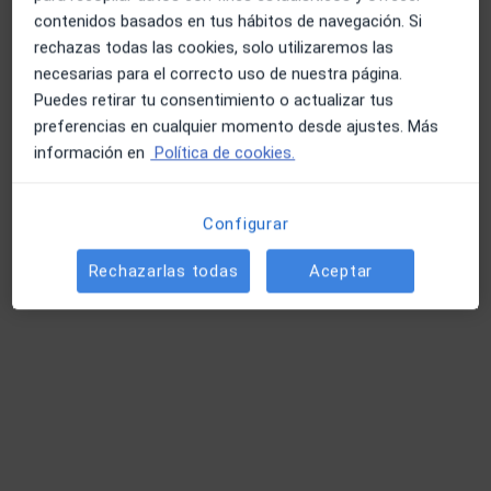
contenidos basados en tus hábitos de navegación. Si
rechazas todas las cookies, solo utilizaremos las
necesarias para el correcto uso de nuestra página.
Opción de pago online
Puedes retirar tu consentimiento o actualizar tus
Dr. Enrico Giorgio Morales Tedone
preferencias en cualquier momento desde ajustes. Más
·
Ver más
Dermatólogo
información en
Política de cookies.
75 opiniones
Consulta online
95 €
Configurar
Este especialista no ofrece reserva de cita online en esta dirección.
Rechazarlas todas
Aceptar
Pedir una cita