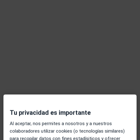
Opción de pago online
Dr. Pablo Martín Carrasco
·
Ver más
Dermatólogo
197 opiniones
Seguimiento online
55 €
Este especialista no ofrece reserva de cita online en esta dirección.
Pedir una cita
Tu privacidad es importante
Al aceptar, nos permites a nosotros y a nuestros
colaboradores utilizar cookies (o tecnologías similares)
para recopilar datos con fines estadísiticos y ofrecer