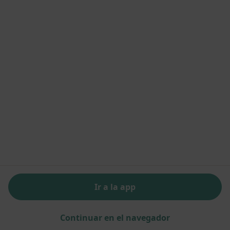
·
Ver más
Dermatólogo, Alergólogo, Anestesista
Av. S’Agaró amb C/ Santiago Rusiñol, s/n, Platja D'Aro
•
Mapa
Clínica Bofill Costa Brava
Ningún profesional de este centro tiene citas disponibles
Mostrar perfil
Ir a la app
Centre Mèdics Palamós
·
Ver más
Dermatólogo, Acupuntor, Anestesista
Continuar en el navegador
15 opiniones