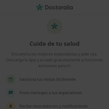
Men
Dermatólogo • San Feliu de Guixols, Girona
Filtros
Seguro
Mapa
Dermatólogos en San Feliu de Guixols
Cuida de tu salud
Así organizamos los resultados
Encuentra los mejores especialistas y pide cita.
Descarga la App y accede gratuitamente a funciones
¿Cuál es tu compañía aseguradora?
exclusivas para ti:
Gestiona tus visitas fácilmente
Envía mensajes a tus especialistas
Recibe recordatorios y notificaciones