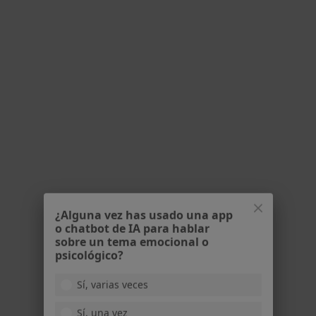
270 opiniones
Máster en Dermatología Clínica
Mi objetivo es siempre la salud de tu piel
Me gusta conectar con mis pacientes
Consulta online
95 €
Este especialista no ofrece reserva de cita online en esta dirección.
Pedir una cita
¿Alguna vez has usado una app
o chatbot de IA para hablar
sobre un tema emocional o
psicológico?
Sí, varias veces
Opción de pago online
Sí, una vez