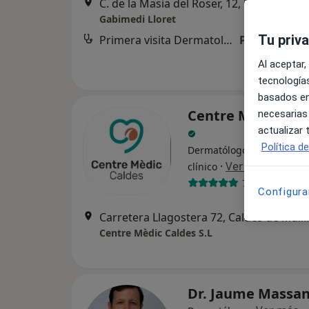
C. de la Masia del Roser, 12, Lloret de Ma
Gabimedi Lloret
Tu priv
Primera visita Dermatología
Precio sin es
Al aceptar,
tecnologías
basados en
Centre Mèdic Cald
necesarias
actualizar
Política d
Dermatólogo, Acupuntor, 
·
Ver más
clínico
790 opiniones
Configura
Carretera Llagostera 72, Caldes de Malav
Centre Mèdic Caldes S.L
Dr. Jaume Massan