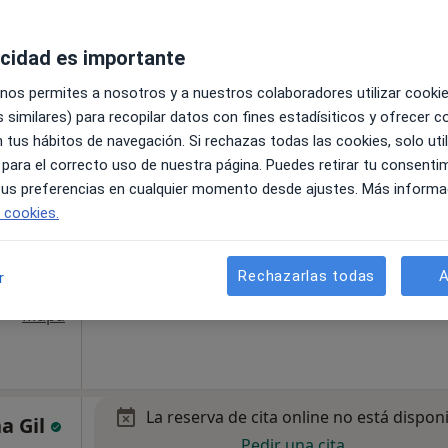
r
•
Mapa
acidad es importante
pecificar
 nos permites a nosotros y a nuestros colaboradores utilizar cooki
 similares) para recopilar datos con fines estadísiticos y ofrecer 
 tus hábitos de navegación. Si rechazas todas las cookies, solo uti
La reserva de cita online no está dispon
es S.L
 para el correcto uso de nuestra página. Puedes retirar tu consenti
Mostrar perfil
 tus preferencias en cualquier momento desde ajustes. Más informa
e cookies.
Analista
Rechazarlas todas
A
r
ella
•
Mapa
La reserva de cita online no está dispon
a Gil
Pedir una cita