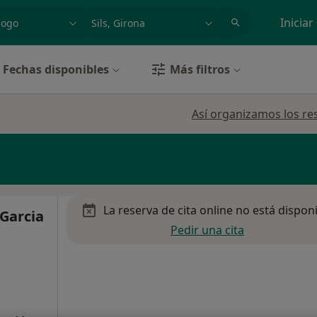
dad, enfermedad o nombre
p. ej. Madrid
Iniciar
Fechas disponibles
Más filtros
Así organizamos los re
La reserva de cita online no está dispon
 Garcia
Pedir una cita