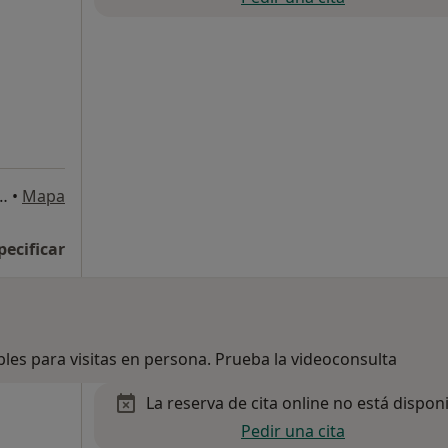
; Ctra. Santa Coloma, 4, Sils
•
Mapa
pecificar
bles para visitas en persona. Prueba la videoconsulta
La reserva de cita online no está dispon
Pedir una cita