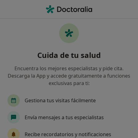
Men
Dermatólogo • Sevilla, Sevilla
Filtros
Seguro:
Cigna Healthcare Es
Dermatólogos de Cigna Healthcare España
Cuida de tu salud
en Sevilla
Así organizamos los resultados
Encuentra los mejores especialistas y pide cita.
Descarga la App y accede gratuitamente a funciones
exclusivas para ti:
Gestiona tus visitas fácilmente
Envía mensajes a tus especialistas
Dr. Miguel Ángel Muñoz Pérez
Recibe recordatorios y notificaciones
·
Ver más
Dermatólogo