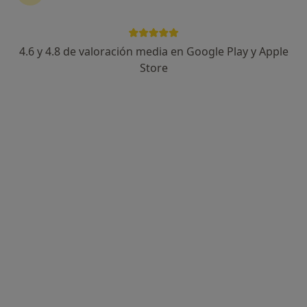
724 opiniones
Calle Balbino Marron, Edificio Viapol. portal A, planta 5 - módulo 12. 41018, Sevilla
•
Mapa
4.6 y 4.8 de valoración media en Google Play y Apple
Calle Balbino Marron, Edificio Viapol. portal A, planta 5 - módulo 12. 41018
Store
Acepta Cigna Healthcare España
Visita Dermatología
Este especialista no ofrece reserva de cita online en esta dirección.
Pedir una cita