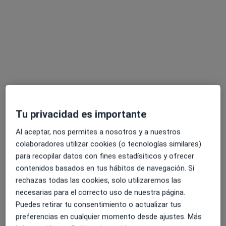
Dra. Julia Clavijo Herrera
·
Ver más
Dermatólogo
C. San Juan de Dios, 1, Sevilla
•
Mapa
Hospital San Juan de Dios Sevilla
Acepta Cigna Healthcare España
Primera visita Dermatología
Este especialista no ofrece reserva de cita online en esta dirección.
Pedir una cita
Tu privacidad es importante
Al aceptar, nos permites a nosotros y a nuestros
colaboradores utilizar cookies (o tecnologías similares)
para recopilar datos con fines estadísiticos y ofrecer
contenidos basados en tus hábitos de navegación. Si
rechazas todas las cookies, solo utilizaremos las
necesarias para el correcto uso de nuestra página.
Puedes retirar tu consentimiento o actualizar tus
preferencias en cualquier momento desde ajustes. Más