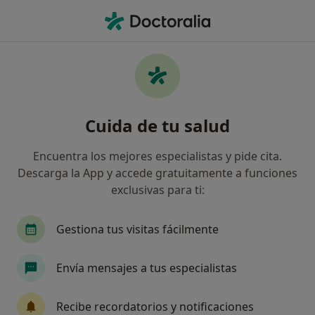
Men
Ginecólogo • Sevilla, Sevilla
Filtros
Seguro:
Cigna Healthcare Es
Ginecólogos de Cigna Healthcare España en
Cuida de tu salud
Sevilla
Así organizamos los resultados
Encuentra los mejores especialistas y pide cita.
Descarga la App y accede gratuitamente a funciones
exclusivas para ti:
Gestiona tus visitas fácilmente
Envía mensajes a tus especialistas
Destacado
Recibe recordatorios y notificaciones