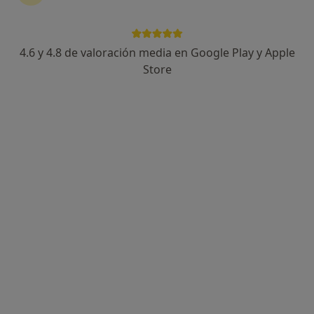
Dr. José María Rodríguez Álvarez
·
Ver más
Ginecólogo
42 opiniones
4.6 y 4.8 de valoración media en Google Play y Apple
Avenida de Ramón y Cajal 6, Sevilla
•
Mapa
Store
INSEGO - Instituto Sevillano de Ginecología y Obstetricia
Acepta Cigna Healthcare España
Primera visita Ginecología y Obstetricia
Este especialista no ofrece reserva de cita online en esta dirección.
Pedir una cita