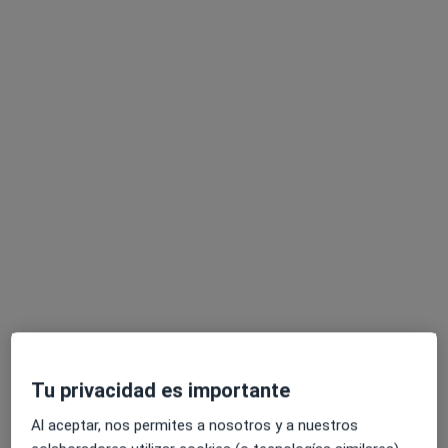
Dra. Ana Jiménez García
·
Ver más
Ginecóloga
38 opiniones
Dirección 1
Dirección 2
Avenida de Ramón y Cajal 6, Sevilla
•
Mapa
INSEGO - Instituto Sevillano de Ginecología y Obstetricia
Acepta Cigna Healthcare España
Primera visita Ginecología y Obstetricia
Este especialista no ofrece reserva de cita online en esta dirección.
Pedir una cita
Tu privacidad es importante
Al aceptar, nos permites a nosotros y a nuestros