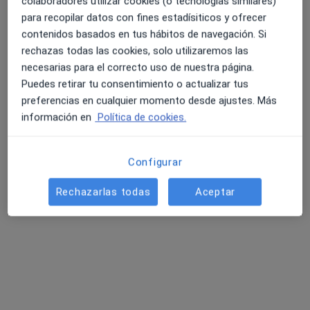
colaboradores utilizar cookies (o tecnologías similares)
para recopilar datos con fines estadísiticos y ofrecer
contenidos basados en tus hábitos de navegación. Si
rechazas todas las cookies, solo utilizaremos las
necesarias para el correcto uso de nuestra página.
Puedes retirar tu consentimiento o actualizar tus
preferencias en cualquier momento desde ajustes. Más
INSEGO - Instituto Sevillano de
información en
Política de cookies.
Ginecología y Obstetricia
·
Ver más
Ginecólogo, Analista clínico, Dermatólogo
336 opiniones
Configurar
Dirección 1
Dirección 2
Rechazarlas todas
Aceptar
Glorieta Ángel Domínguez Jiménez, Pediatra, 2 – Castilleja de la Cuesta, Castilleja de la Cuesta
•
Mapa
INSEGO - Instituto Sevillano de Ginecología y Obstetricia
Acepta Cigna Healthcare España
Primera visita Ginecología y Obstetricia