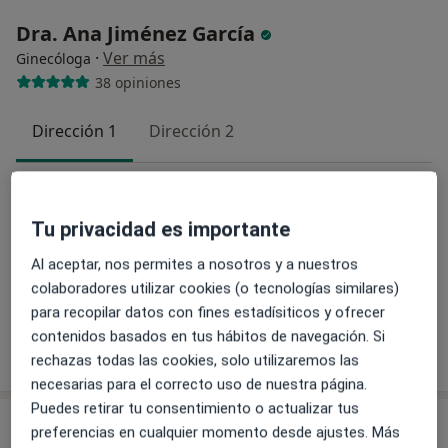
Dra. Ana Jiménez García
·
Ver más
Ginecóloga
38 opiniones
Dirección 1
Dirección 2
Avenida de Ramón y Cajal 6, Sevilla
•
Mapa
INSEGO - Instituto Sevillano de Ginecología y Obstetricia
Tu privacidad es importante
Acepta GES Seguros
Al aceptar, nos permites a nosotros y a nuestros
Primera visita Ginecología y Obstetricia
colaboradores utilizar cookies (o tecnologías similares)
Este especialista no ofrece reserva de cita online en esta dirección.
para recopilar datos con fines estadísiticos y ofrecer
contenidos basados en tus hábitos de navegación. Si
Pedir una cita
rechazas todas las cookies, solo utilizaremos las
necesarias para el correcto uso de nuestra página.
Puedes retirar tu consentimiento o actualizar tus
preferencias en cualquier momento desde ajustes. Más