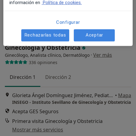
información en
Política de cookies.
Configurar
Rechazarlas todas
Aceptar
INSEGO - Instituto Sevillano de
Ginecología y Obstetricia
·
Ver más
Ginecólogo, Analista clínico, Dermatólogo
336 opiniones
Dirección 1
Dirección 2
Glorieta Ángel Domínguez Jiménez, Pediatra, 2 – Castilleja de la Cuesta, Castilleja de la Cuesta
•
Mapa
INSEGO - Instituto Sevillano de Ginecología y Obstetricia
Acepta GES Seguros
Primera visita Ginecología y Obstetricia
Mostrar más servicios