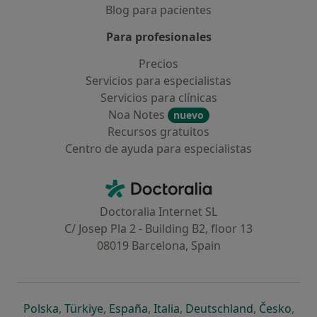
Blog para pacientes
Para profesionales
Precios
Servicios para especialistas
Servicios para clínicas
Noa Notes
nuevo
Recursos gratuitos
Centro de ayuda para especialistas
Contacto
Doctoralia - Página de inicio
Doctoralia Internet SL
C/ Josep Pla 2 - Building B2, floor 13
08019 Barcelona, Spain
se abre en una nueva pestaña
se abre en una nueva pestaña
se abre en una nueva pestaña
se abre en una nueva pes
se abre en 
se a
Polska
,
Türkiye
,
España
,
Italia
,
Deutschland
,
Česko
,