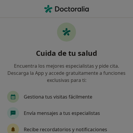
Men
Oftalmólogo • Sevilla, Sevilla
Filtros
Seguro:
GES Seguros
Oftalmólogos de GES Seguros en Sevilla
Cuida de tu salud
Así organizamos los resultados
Encuentra los mejores especialistas y pide cita.
Descarga la App y accede gratuitamente a funciones
exclusivas para ti:
Gestiona tus visitas fácilmente
Envía mensajes a tus especialistas
Hospital Viamed Fátima
·
Ver más
Oftalmólogo, Alergólogo, Analista clínico
Recibe recordatorios y notificaciones