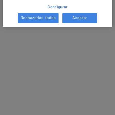
Dr. Francisco Javier Torres García
Configurar
·
Ver más
Oftalmólogo
Avda Presidente Adolfo Suárez, 2 y 6 (Antiguo Carrero Blanco), Sevilla
•
Mapa
Rechazarlas todas
Aceptar
Salud Ocular Centro Oftálmico (Área Salud Ocular)
Acepta GES Seguros
Primera visita Oftalmología
Este especialista no ofrece reserva de cita online en esta dirección.
Pedir una cita