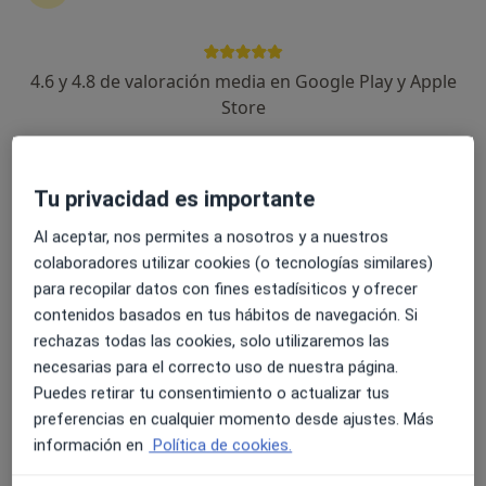
507 opiniones
Glorieta de Méjico, 1, Sevilla
•
Mapa
Hospital Viamed Fátima
4.6 y 4.8 de valoración media en Google Play y Apple
Acepta GES Seguros
Store
Primera visita Oftalmología
Mostrar más servicios
Ningún profesional de este centro tiene citas disponibles
Tu privacidad es importante
Al aceptar, nos permites a nosotros y a nuestros
Mostrar perfil
colaboradores utilizar cookies (o tecnologías similares)
para recopilar datos con fines estadísiticos y ofrecer
contenidos basados en tus hábitos de navegación. Si
rechazas todas las cookies, solo utilizaremos las
necesarias para el correcto uso de nuestra página.
Puedes retirar tu consentimiento o actualizar tus
preferencias en cualquier momento desde ajustes. Más
información en
Política de cookies.