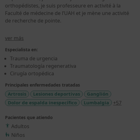
orthopédistes, je suis professeure en activité à la
Faculté de médecine de l’UAH et je mène une activité
de recherche de pointe.
Sobre mí
ver más
Especialista en:
Trauma de urgencia
Traumatología regenerativa
Cirugía ortopédica
Principales enfermedades tratadas
Artrosis
Lesiones deportivas
Ganglión
a11y_sr
Dolor de espalda inespecífico
Lumbalgia
+57
Pacientes que atiendo
Adultos
Niños