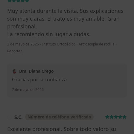
Muy atenta durante la visita. Sus explicaciones
son muy claras. El trato es muy amable. Gran
profesional.
La recomiendo sin lugar a dudas.
2 de mayo de 2026
•
Instituto Ortopédico
•
Artroscopia de rodilla
•
en opinión del usuario Íñigo Echenique
Reportar
Dra. Diana Crego
Gracias por la confianza
7 de mayo de 2026
S.C.
Número de teléfono verificado
S
Excelente profesional. Sobre todo valoro su