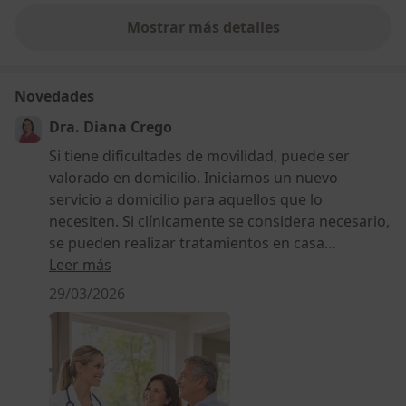
Mostrar más detalles
sobre la experiencia
Novedades
Dra. Diana Crego
Si tiene dificultades de movilidad, puede ser
valorado en domicilio. Iniciamos un nuevo
servicio a domicilio para aquellos que lo
necesiten. Si clínicamente se considera necesario,
se pueden realizar tratamientos en casa
(infiltraciones, Vendajes funcionales...). Le
Leer más
contactaremos telefónicamente previamente
29/03/2026
para preparar adecuadamente la visita y
solventar las dudas que le puedan surgir (tipos
de tratamientos que se pueden realizar, precios...)