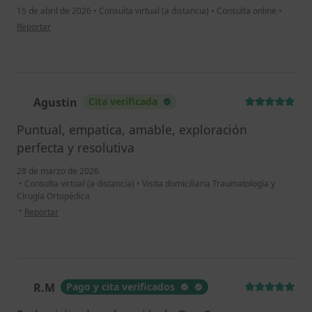
15 de abril de 2026
•
Consulta virtual (a distancia)
•
Consulta online
•
en opinión del usuario MC
Reportar
Agustin
Cita verificada
A
Puntual, empatica, amable, exploración
perfecta y resolutiva
28 de marzo de 2026
•
Consulta virtual (a distancia)
•
Visita domiciliaria Traumatología y
Cirugía Ortopédica
en opinión del usuario Agustin
•
Reportar
R.M
Pago y cita verificados
R