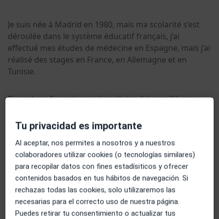
Je suis née à Madrid en 1980, mais ma scolarité s’est
déroulée dans le système éducatif français, j’ai
effectué mes études de médecine en Espagne, mais j’ai
réalisé des stages en France, en Allemagne et en
Tunisie.
Durant ma formation universitaire, j’ai concilié mes
études avec la pratique de sports collectifs, ce qui m’a
permis de découvrir que je possédais une grande
Tu privacidad es importante
habileté manuelle ainsi qu’une forte empathie. Pour
Al aceptar, nos permites a nosotros y a nuestros
cette raison, j’ai choisi de me spécialiser en chirurgie
colaboradores utilizar cookies (o tecnologías similares)
orthopédique, une discipline qui me permet d’aider
para recopilar datos con fines estadísiticos y ofrecer
mes patients à retrouver leur fonctionnalité et leur
contenidos basados en tus hábitos de navegación. Si
mobilité, perdues en raison de la douleur ou d’autres
rechazas todas las cookies, solo utilizaremos las
troubles articulaires.
Je me considère comme une personne patiente, claire
necesarias para el correcto uso de nuestra página.
et honnête ; ces qualités constituent la base de mon
Puedes retirar tu consentimiento o actualizar tus