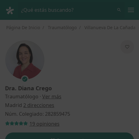
Men
¿Qué estás buscando?
Página De Inicio
Traumatólogo
Villanueva De La Cañada
Dra.
Diana Crego
sobre las especializaciones
Traumatólogo
·
Ver más
Madrid
2 direcciones
Núm. Colegiado: 282859475
19 opiniones