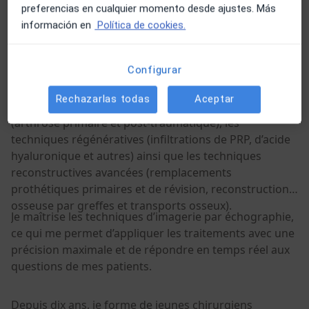
travail. Au cours de ces plus de 20 années
preferencias en cualquier momento desde ajustes. Más
d’expérience, mes patients m’ont appris que c’est la
información en
Política de cookies.
voie à suivre pour accompagner, traiter et soulager la
douleur de manière complète et efficace.
Configurar
J’ai approfondi tout particulièrement ma formation
Rechazarlas todas
Aceptar
dans la pathologie dégénérative du membre inférieur
(arthrose primaire et post-traumatique), les
techniques régénératives (infiltrations de PRP, d’acide
hyaluronique et autres) ainsi que les techniques
reconstructives avancées (remplacements
prothétiques primaires et de révision, reconstruction
osseuse par greffes et transports osseux).
Je maîtrise les techniques d’imagerie par échographie,
ce qui me permet d’appliquer les traitements avec une
précision maximale et de répondre en temps réel aux
questions de mes patients.
Depuis dix ans, je forme de jeunes chirurgiens