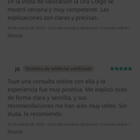
En la visita de valoración la Dra Crego se
mostró cercana y muy competente. Las
explicaciones son claras y precisas.
24 de marzo de 2026
•
Consulta virtual (a distancia)
•
Consulta online
•
en opinión del usuario R.M
Reportar
JG
Número de teléfono verificado
J
Tuve una consulta online con ella y la
experiencia fue muy positiva. Me explicó todo
de forma clara y sencilla, y sus
recomendaciones me han sido muy útiles. Sin
duda, la recomiendo.
16 de marzo de 2026
•
Consulta virtual (a distancia)
•
Consulta online
•
en opinión del usuario JG
Reportar