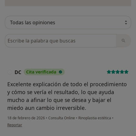
Busca en opiniones
DC
Cita verificada
D
Excelente explicación de todo el procedimiento
y cómo se vería el resultado, lo que ayuda
mucho a afinar lo que se desea y bajar el
miedo aun cambio irreversible.
18 de febrero de 2026
•
Consulta Online
•
Rinoplastia estética
•
en opinión del usuario DC
Reportar