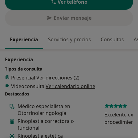
Ver teléfono
Enviar mensaje
Experiencia
Servicios y precios
Consultas
A
Experiencia
Tipos de consulta
Presencial
Ver direcciones (2)
Videoconsulta
Ver calendario online
Destacados
Médico especialista en
Otorrinolaringología
Excelente expl
Rinoplastia correctora o
procedimiento
funcional
resultado, lo
Rinoplastia estética
afinar lo que s