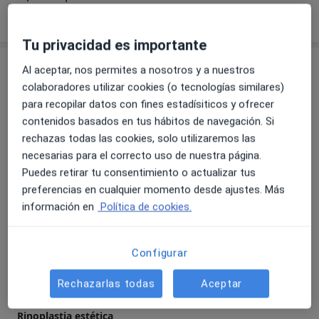
miedo aun cam
Tu privacidad es importante
Servicios y precios
Al aceptar, nos permites a nosotros y a nuestros
colaboradores utilizar cookies (o tecnologías similares)
Consulta online
para recopilar datos con fines estadísiticos y ofrecer
Servicio gratuito
Detalles
contenidos basados en tus hábitos de navegación. Si
rechazas todas las cookies, solo utilizaremos las
Primera visita Otorrinolaringología
necesarias para el correcto uso de nuestra página.
Detalles
Puedes retirar tu consentimiento o actualizar tus
preferencias en cualquier momento desde ajustes. Más
Consulta telefónica informativa (15 minutos)
información en
Política de cookies.
Detalles
Configurar
Rinoplastia correctora o funcional
40 €
Detalles
Rechazarlas todas
Aceptar
Rinoplastia estética