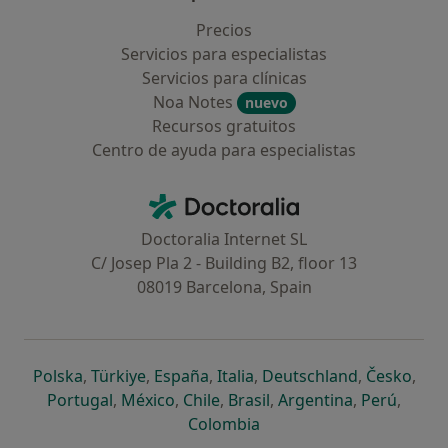
Precios
Servicios para especialistas
Servicios para clínicas
Noa Notes
nuevo
Recursos gratuitos
Centro de ayuda para especialistas
Contacto
Doctoralia - Página de inicio
Doctoralia Internet SL
C/ Josep Pla 2 - Building B2, floor 13
08019 Barcelona, Spain
se abre en una nueva pestaña
se abre en una nueva pestaña
se abre en una nueva pestaña
se abre en una nueva pes
se abre en 
se a
Polska
,
Türkiye
,
España
,
Italia
,
Deutschland
,
Česko
,
se abre en una nueva pestaña
se abre en una nueva pestaña
se abre en una nueva pestaña
se abre en una nueva p
se abre en 
se abr
Portugal
,
México
,
Chile
,
Brasil
,
Argentina
,
Perú
,
se abre en una nueva pe
Colombia