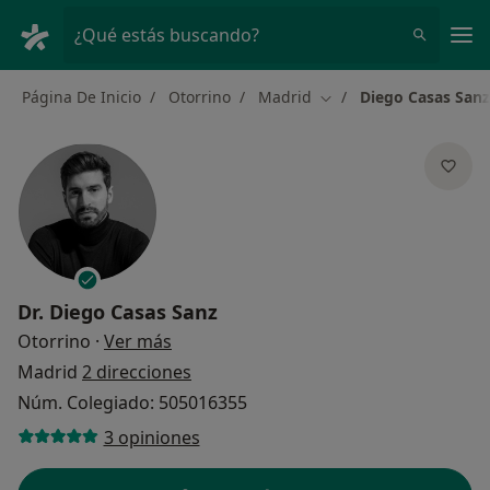
Men
¿Qué estás buscando?
Página De Inicio
Otorrino
Madrid
Diego Casas Sanz
Cambiar de ciudad
Dr.
Diego Casas Sanz
sobre las especializaciones
Otorrino
·
Ver más
Madrid
2 direcciones
Núm. Colegiado: 505016355
3 opiniones