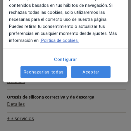
contenidos basados en tus hábitos de navegación. Si
Primera visita Podología
Detalles
rechazas todas las cookies, solo utilizaremos las
necesarias para el correcto uso de nuestra página.
Puedes retirar tu consentimiento o actualizar tus
Análisis de la marcha
preferencias en cualquier momento desde ajustes. Más
Detalles
información en
Política de cookies.
Cirugía de uña encarnada
Detalles
Configurar
Rechazarlas todas
Aceptar
Estudios Biomecánicos
Detalles
Ortesis de silicona correctiva y de descarga
Detalles
+ 3 servicios