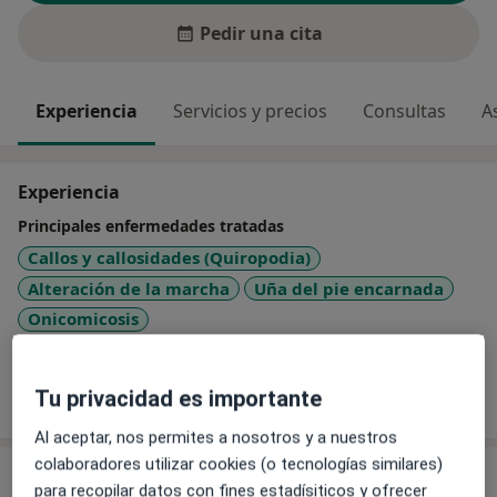
Pedir una cita
Experiencia
Servicios y precios
Consultas
A
Experiencia
Principales enfermedades tratadas
Callos y callosidades (Quiropodia)
Alteración de la marcha
Uña del pie encarnada
Onicomicosis
Mostrar más detalles
Tu privacidad es importante
sobre la experiencia
Al aceptar, nos permites a nosotros y a nuestros
colaboradores utilizar cookies (o tecnologías similares)
Servicios y precios
para recopilar datos con fines estadísiticos y ofrecer