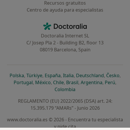
Recursos gratuitos
Centro de ayuda para especialistas
Contacto
Doctoralia - Página de inicio
Doctoralia Internet SL
C/ Josep Pla 2 - Building B2, floor 13
08019 Barcelona, Spain
se abre en una nueva pestaña
se abre en una nueva pestaña
se abre en una nueva pestaña
se abre en una nueva pes
se abre en 
se a
Polska
,
Türkiye
,
España
,
Italia
,
Deutschland
,
Česko
,
se abre en una nueva pestaña
se abre en una nueva pestaña
se abre en una nueva pestaña
se abre en una nueva p
se abre en 
se abr
Portugal
,
México
,
Chile
,
Brasil
,
Argentina
,
Perú
,
se abre en una nueva pe
Colombia
REGLAMENTO (EU) 2022/2065 (DSA) art. 24:
15.395.179 “AMARs” - Junio 2026
www.doctoralia.es © 2026 - Encuentra tu especialista
y pide cita