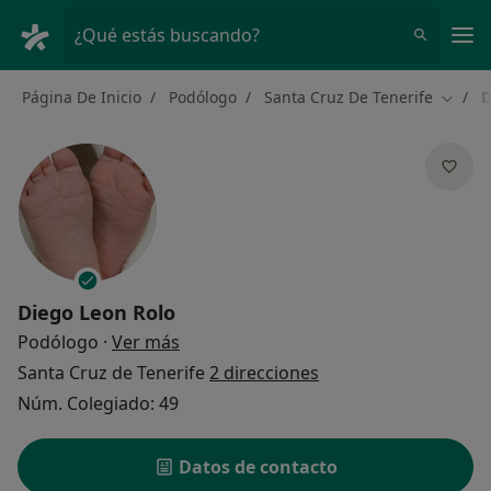
Men
¿Qué estás buscando?
Página De Inicio
Podólogo
Santa Cruz De Tenerife
D
Cambia
Diego Leon Rolo
sobre las especializaciones
Podólogo
·
Ver más
Santa Cruz de Tenerife
2 direcciones
Núm. Colegiado: 49
Datos de contacto