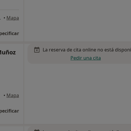
 de Tenerife
•
Mapa
pecificar
La reserva de cita online no está dispon
Muñoz
Pedir una cita
•
Mapa
pecificar