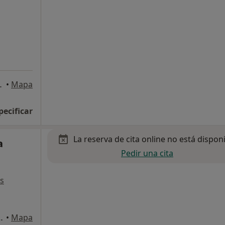
bal de la Laguna
•
Mapa
pecificar
La reserva de cita online no está dispon
a
Pedir una cita
s
 Local 3, Santa Cruz de Tenerife
•
Mapa