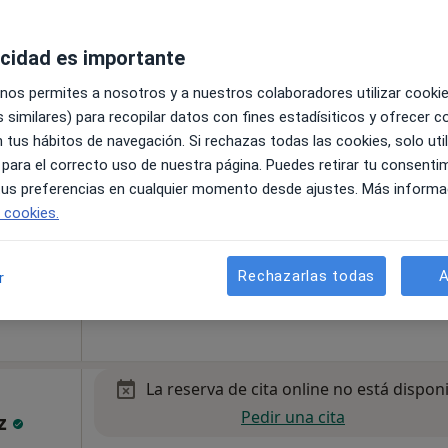
•
Mapa
acidad es importante
pecificar
 nos permites a nosotros y a nuestros colaboradores utilizar cooki
 similares) para recopilar datos con fines estadísiticos y ofrecer 
La reserva de cita online no está dispon
 tus hábitos de navegación. Si rechazas todas las cookies, solo uti
Mostrar perfil
tegral
 para el correcto uso de nuestra página. Puedes retirar tu consenti
 tus preferencias en cualquier momento desde ajustes. Más informa
e cookies.
Rechazarlas todas
A
r
 -136, Santa Cruz de Tenerife
•
Mapa
La reserva de cita online no está dispon
Pedir una cita
ez