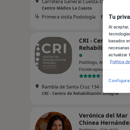
Carretera General Cuesta-Taco, 17,, La Cuesta de Arguijon
Centro Médico La Cuesta
Tu priv
Primera visita Podología
Precio sin es
Al aceptar,
tecnologías
CRI - Centro de
basados en
Rehabilitación In
necesarias
actualizar
Política d
Podólogo, Anestesista,
·
Ver más
Fisioterapeuta
506 opiniones
Configura
Rambla de Santa Cruz 134
CRI - Centro de Rehabilitación Integral
Verónica del Mar
Chinea Hernánd
·
Ver más
Podóloga