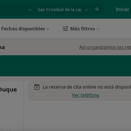
dad, enfermedad o nombre
p. ej. Madrid
Iniciar
Fechas disponibles
Más filtros
na
Así organizamos los re
La reserva de cita online no está dispon
 Duque
Ver teléfono