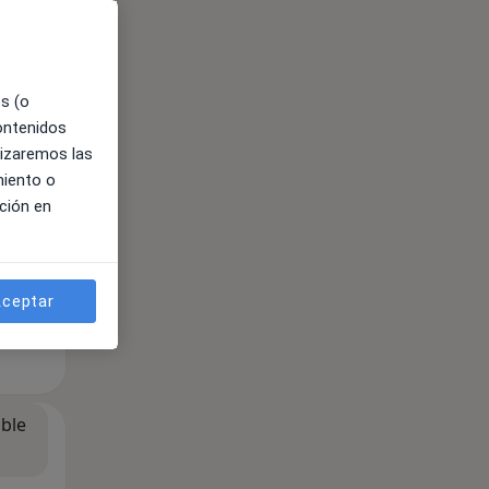
es (o
contenidos
ible
lizaremos las
miento o
ción en
ceptar
ible