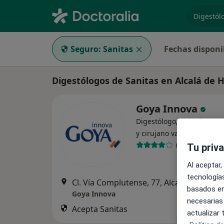
especiali
Seguro:
Sanitas
Fechas disponi
Digestólogos de Sanitas en Alcalá de 
Goya Innova
Digestólogo, Alergólogo, 
·
Ver 
y cirujano vascular
67 opiniones
Tu priv
Al aceptar,
tecnologías
Cl. Vía Complutense, 77, Alca
basados en
Goya Innova
necesarias
Acepta Sanitas
actualizar