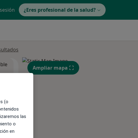
 sesión
¿Eres profesional de la salud?
sultados
ible
Ampliar mapa
es (o
contenidos
lizaremos las
miento o
ción en