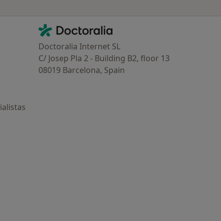
Contacto
Doctoralia - Página de inicio
Doctoralia Internet SL
C/ Josep Pla 2 - Building B2, floor 13
08019 Barcelona, Spain
alistas