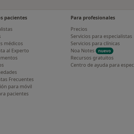
os pacientes
Para profesionales
listas
Precios
s
Servicios para especialistas
s médicos
Servicios para clínicas
ta al Experto
Noa Notes
nuevo
amentos
Recursos gratuitos
os
Centro de ayuda para especi
medades
tas Frecuentes
ión para móvil
ara pacientes