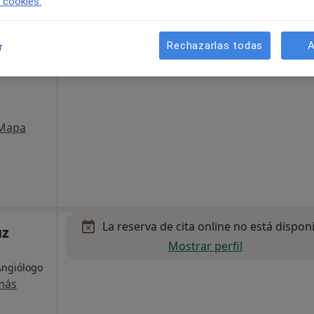
e cookies.
La reserva de cita online no está dispon
n
Pedir una cita
Rechazarlas todas
A
r
Mapa
La reserva de cita online no está dispon
uz
Mostrar perfil
Angiólogo
más