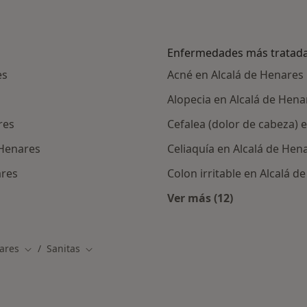
Enfermedades más tratad
es
Acné en Alcalá de Henares
s
Alopecia en Alcalá de Hena
res
Cefalea (dolor de cabeza) 
 Henares
Celiaquía en Alcalá de Hen
ares
Colon irritable en Alcalá d
Ver más (12)
alistas de Sanitas
Más en esta catego
ares
Sanitas
Cambiar de ciudad
Cambiar de ciudad