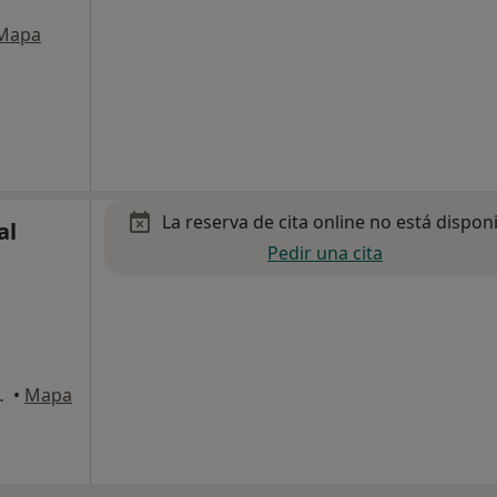
Mapa
La reserva de cita online no está dispon
al
Pedir una cita
lá de Henares
•
Mapa