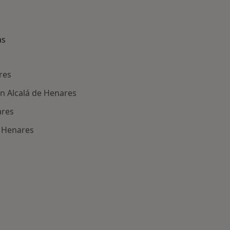
as
res
en Alcalá de Henares
ares
e Henares
ría: Enfermedades más tratadas