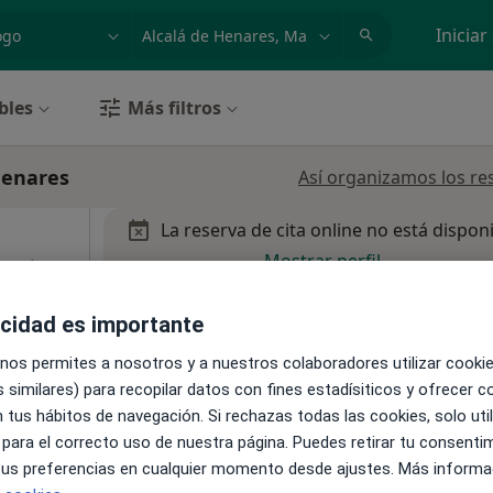
dad, enfermedad o nombre
p. ej. Madrid
Iniciar
bles
Más filtros
Henares
Así organizamos los re
La reserva de cita online no está dispon
Mostrar perfil
Angiólogo
más
acidad es importante
 nos permites a nosotros y a nuestros colaboradores utilizar cooki
 similares) para recopilar datos con fines estadísiticos y ofrecer 
lá de Henares
•
Mapa
 tus hábitos de navegación. Si rechazas todas las cookies, solo uti
 para el correcto uso de nuestra página. Puedes retirar tu consenti
 tus preferencias en cualquier momento desde ajustes. Más informa