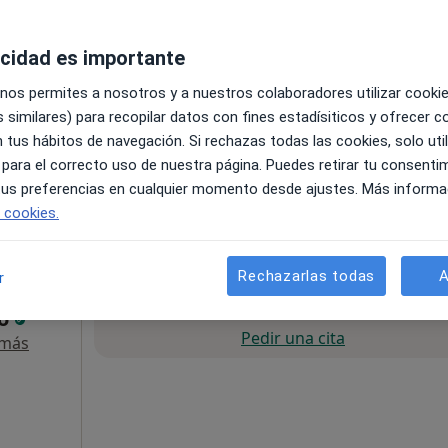
acidad es importante
 nos permites a nosotros y a nuestros colaboradores utilizar cooki
 similares) para recopilar datos con fines estadísiticos y ofrecer 
 tus hábitos de navegación. Si rechazas todas las cookies, solo uti
 para el correcto uso de nuestra página. Puedes retirar tu consenti
Alcalá de Henares
•
Mapa
 tus preferencias en cualquier momento desde ajustes. Más informa
e cookies.
65 €
Rechazarlas todas
A
r
La reserva de cita online no está dispon
lo
Pedir una cita
 más