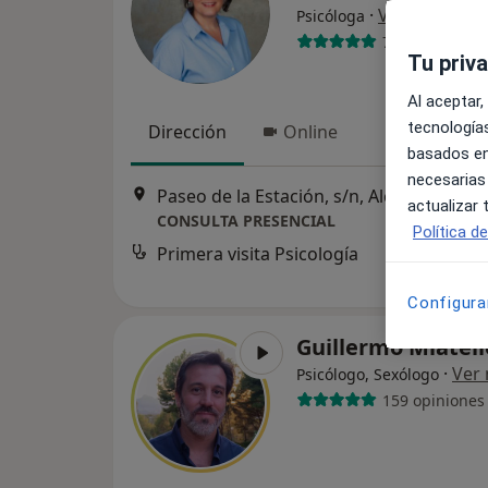
·
Ver más
Psicóloga
7 opiniones
Tu priv
Al aceptar,
tecnologías
Dirección
Online
basados en
necesarias
Paseo de la Estación, s/n, 
actualizar
CONSULTA PRESENCIAL
Política d
Primera visita Psicología
Configura
Guillermo Miatel
·
Ver
Psicólogo, Sexólogo
159 opiniones