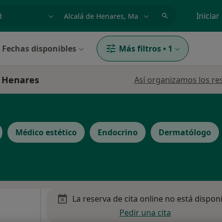
dad, enfermedad o nombre
p. ej. Madrid
Iniciar
Fechas disponibles
Más filtros
•
1
e Henares
Así organizamos los re
Médico estético
Endocrino
Dermatólogo
La reserva de cita online no está dispon
Pedir una cita