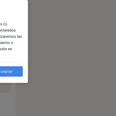
es (o
contenidos
lizaremos las
miento o
ción en
ceptar
ible