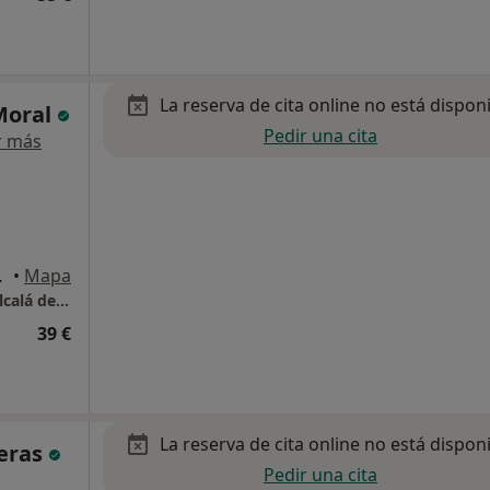
La reserva de cita online no está dispon
Moral
Pedir una cita
r más
 de Henares
•
Mapa
Centro de Nutrición y Dietética Pirámide - Alcalá de Henares
39 €
La reserva de cita online no está dispon
eras
Pedir una cita