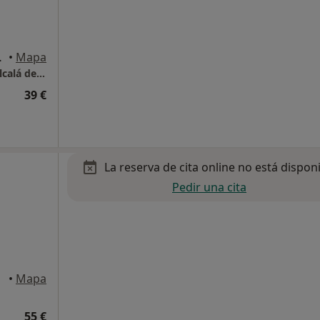
 de Henares
•
Mapa
Centro de Nutrición y Dietética Pirámide - Alcalá de Henares
39 €
La reserva de cita online no está dispon
Pedir una cita
•
Mapa
55 €