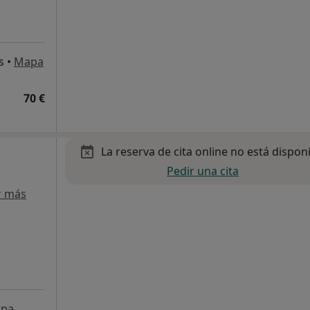
s
•
Mapa
70 €
La reserva de cita online no está dispon
Pedir una cita
r más
pa