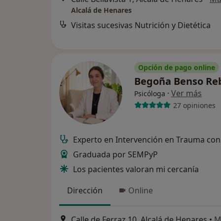
Alcalá de Henares
Visitas sucesivas Nutrición y Dietética
Opción de pago online
Begoña Benso Re
·
Ver más
Psicóloga
27 opiniones
Experto en Intervención en Trauma co
Graduada por SEMPyP
Los pacientes valoran mi cercanía
Dirección
Online
Calle de Ferraz 10, Alcalá de Henares
•
M