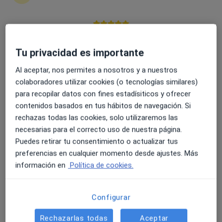
45 opiniones
Cl. Nueva Musa, s/n, Almería
•
Mapa
Hospital Mediterráneo
4.6 y 4.8 de valoración media en Google Play y Apple
Acepta Aegon Salud
Store
Tu privacidad es importante
Visita Aparato Digestivo
Al aceptar, nos permites a nosotros y a nuestros
Este especialista no ofrece reserva de cita online en esta dirección.
colaboradores utilizar cookies (o tecnologías similares)
para recopilar datos con fines estadísiticos y ofrecer
Pedir una cita
contenidos basados en tus hábitos de navegación. Si
rechazas todas las cookies, solo utilizaremos las
necesarias para el correcto uso de nuestra página.
Puedes retirar tu consentimiento o actualizar tus
preferencias en cualquier momento desde ajustes. Más
información en
Política de cookies.
Configurar
Dr. José Francisco Suárez Crespo
Rechazarlas todas
Aceptar