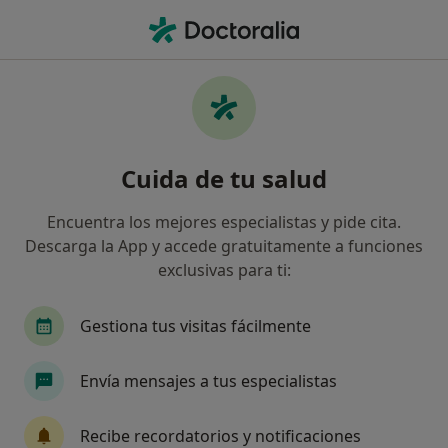
Men
Digestólogo • Almería, Almería
Filtros
Seguro:
Aegon Salud
Digestólogos de Aegon Salud en Almería
Cuida de tu salud
Así organizamos los resultados
Encuentra los mejores especialistas y pide cita.
Descarga la App y accede gratuitamente a funciones
exclusivas para ti:
Gestiona tus visitas fácilmente
Envía mensajes a tus especialistas
Dr. Jose Manuel Rodriguez Laiz
·
Ver más
Digestólogo
Recibe recordatorios y notificaciones