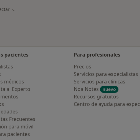
ectar
r de ciudad
Cambiar de ciudad
os pacientes
Para profesionales
listas
Precios
s
Servicios para especialistas
s médicos
Servicios para clínicas
ta al Experto
Noa Notes
nuevo
amentos
Recursos gratuitos
os
Centro de ayuda para especi
medades
tas Frecuentes
ión para móvil
ara pacientes