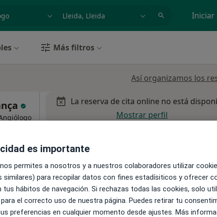
dad, enfermedad o nombre
p. ej. Madrid
Iniciar
les
Más filtros
Así organizamos los re
La reserva de cita online no está dispon
iança
Mostrar perfil
 Angiólogo
más
acidad es importante
 nos permites a nosotros y a nuestros colaboradores utilizar cooki
 similares) para recopilar datos con fines estadísiticos y ofrecer 
 tus hábitos de navegación. Si rechazas todas las cookies, solo uti
 para el correcto uso de nuestra página. Puedes retirar tu consenti
 tus preferencias en cualquier momento desde ajustes. Más informa