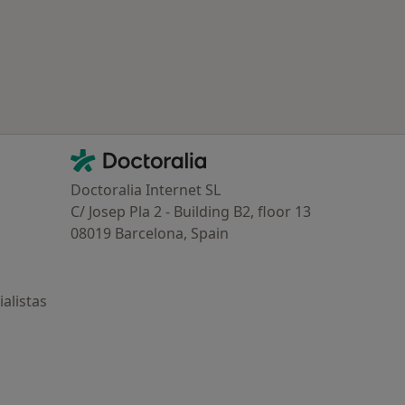
Contacto
Doctoralia - Página de inicio
Doctoralia Internet SL
C/ Josep Pla 2 - Building B2, floor 13
08019 Barcelona, Spain
alistas