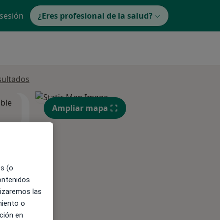
 sesión
¿Eres profesional de la salud?
sultados
ible
Ampliar mapa
es (o
contenidos
lizaremos las
miento o
ción en