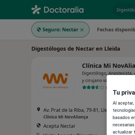
especiali
Seguro:
Nectar
Fechas disponib
Digestólogos de Nectar en Lleida
Clínica Mi NovAl
Digestólogo, Anestesista,
·
Ver 
y cirujano vascular
61 opiniones
Tu priv
Al aceptar,
Av. Prat de la Riba, 79-81, Lleida
•
Mapa
tecnologías
Clínica Mi NovAliança
basados en
necesarias
Acepta Nectar
actualizar