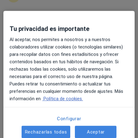
6 opiniones
Calle de la Granja, 8, Madrid
•
Mapa
Viamed Hospital- Santa Elena
4.6 y 4.8 de valoración media en Google Play y Apple
Acepta Acunsa
Tu privacidad es importante
Store
Visita Aparato Digestivo
Al aceptar, nos permites a nosotros y a nuestros
Este especialista no ofrece reserva de cita online en esta dirección.
colaboradores utilizar cookies (o tecnologías similares)
para recopilar datos con fines estadísiticos y ofrecer
Pedir una cita
contenidos basados en tus hábitos de navegación. Si
rechazas todas las cookies, solo utilizaremos las
necesarias para el correcto uso de nuestra página.
Puedes retirar tu consentimiento o actualizar tus
preferencias en cualquier momento desde ajustes. Más
información en
Política de cookies.
Configurar
Carlos Carbonell Blanco
Rechazarlas todas
Aceptar