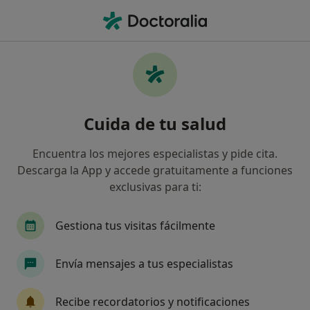
Men
Digestólogo • Madrid, Madrid
Filtros
Seguro:
Acunsa
Ma
Digestólogos de Acunsa en Madrid
Cuida de tu salud
Así organizamos los resultados
Encuentra los mejores especialistas y pide cita.
Descarga la App y accede gratuitamente a funciones
exclusivas para ti:
Gestiona tus visitas fácilmente
Envía mensajes a tus especialistas
Dr. Miguel Soler Góngora
·
Ver más
Digestólogo
Recibe recordatorios y notificaciones