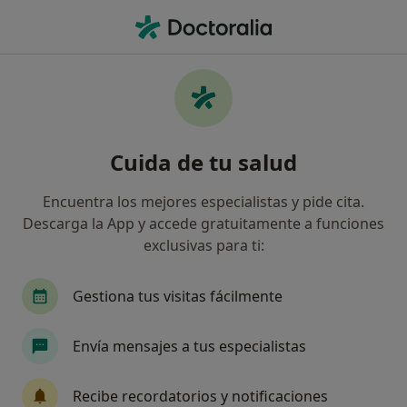
Men
Digestólogo • Madrid, Madrid
Filtros
Seguro:
AME Asistencia Médi
Digestólogos de AME Asistencia Médica en
Cuida de tu salud
Madrid
Así organizamos los resultados
Encuentra los mejores especialistas y pide cita.
Descarga la App y accede gratuitamente a funciones
exclusivas para ti:
Gestiona tus visitas fácilmente
Envía mensajes a tus especialistas
Dr. Miguel Soler Góngora
Recibe recordatorios y notificaciones
·
Ver más
Digestólogo