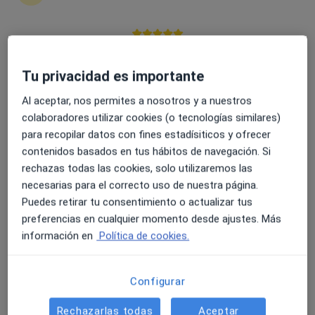
6 opiniones
Calle de la Granja, 8, Madrid
•
Mapa
4.6 y 4.8 de valoración media en Google Play y Apple
Viamed Hospital- Santa Elena
Store
Tu privacidad es importante
Acepta AME Asistencia Médica
Visita Aparato Digestivo
Al aceptar, nos permites a nosotros y a nuestros
colaboradores utilizar cookies (o tecnologías similares)
Este especialista no ofrece reserva de cita online en esta dirección.
para recopilar datos con fines estadísiticos y ofrecer
contenidos basados en tus hábitos de navegación. Si
Pedir una cita
rechazas todas las cookies, solo utilizaremos las
necesarias para el correcto uso de nuestra página.
Puedes retirar tu consentimiento o actualizar tus
preferencias en cualquier momento desde ajustes. Más
información en
Política de cookies.
Configurar
Rechazarlas todas
Aceptar