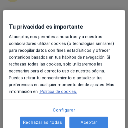
6 opiniones
Calle de la Granja, 8, Madrid
•
Mapa
Viamed Hospital- Santa Elena
4.6 y 4.8 de valoración media en Google Play y Apple
Acepta Zurich
Tu privacidad es importante
Store
Visita Aparato Digestivo
Al aceptar, nos permites a nosotros y a nuestros
Este especialista no ofrece reserva de cita online en esta dirección.
colaboradores utilizar cookies (o tecnologías similares)
para recopilar datos con fines estadísiticos y ofrecer
Pedir una cita
contenidos basados en tus hábitos de navegación. Si
rechazas todas las cookies, solo utilizaremos las
necesarias para el correcto uso de nuestra página.
Puedes retirar tu consentimiento o actualizar tus
preferencias en cualquier momento desde ajustes. Más
información en
Política de cookies.
Configurar
Carlos Carbonell Blanco
Rechazarlas todas
Aceptar