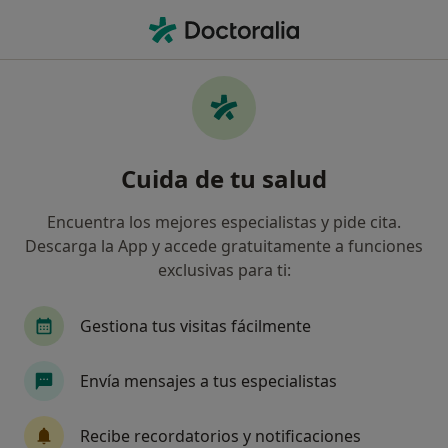
Men
Digestólogo • Madrid, Madrid
Filtros
Seguro:
Zurich
Ma
Digestólogos de Zurich en Madrid
Cuida de tu salud
Así organizamos los resultados
Encuentra los mejores especialistas y pide cita.
Descarga la App y accede gratuitamente a funciones
exclusivas para ti:
Gestiona tus visitas fácilmente
Envía mensajes a tus especialistas
Dr. Miguel Soler Góngora
·
Ver más
Digestólogo
Recibe recordatorios y notificaciones