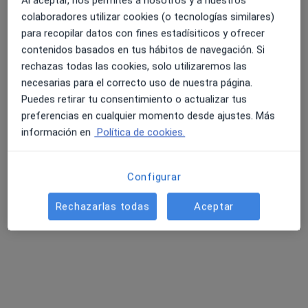
Al aceptar, nos permites a nosotros y a nuestros
colaboradores utilizar cookies (o tecnologías similares)
para recopilar datos con fines estadísiticos y ofrecer
contenidos basados en tus hábitos de navegación. Si
rechazas todas las cookies, solo utilizaremos las
necesarias para el correcto uso de nuestra página.
Puedes retirar tu consentimiento o actualizar tus
Dra. Pilar Navajas Hernández
preferencias en cualquier momento desde ajustes. Más
·
Ver más
Digestóloga
información en
Política de cookies.
5 opiniones
Calle Pastor y Landero 9, 11 y 13, Sevilla
•
Mapa
Configurar
Centro Médico Arenal
Rechazarlas todas
Aceptar
Acepta Asefa
Visitas sucesivas Aparato Digestivo
Este especialista no ofrece reserva de cita online en esta dirección.
Pedir una cita