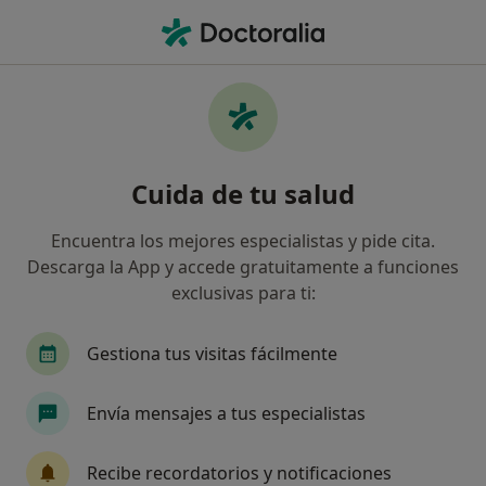
Men
Digestólogo • Sevilla, Sevilla
Filtros
Seguro:
Asefa
Map
Digestólogos de Asefa en Sevilla
Cuida de tu salud
Así organizamos los resultados
Encuentra los mejores especialistas y pide cita.
Descarga la App y accede gratuitamente a funciones
exclusivas para ti:
Gestiona tus visitas fácilmente
Envía mensajes a tus especialistas
Centro Médico Arenal
·
Ver más
Digestólogo, Alergólogo, Analista clínico
Recibe recordatorios y notificaciones