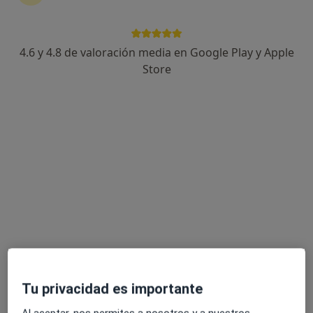
1906 opiniones
Calle Pastor y Landero 9, 11 y 13, Sevilla
•
Mapa
Centro Médico Arenal
4.6 y 4.8 de valoración media en Google Play y Apple
Acepta Asefa
Store
Primera visita Aparato Digestivo
Mostrar más servicios
Ansel David Avila
Dr. Jose Manuel
Dra. María José
Carpio
Perez Pozo
González Mariscal
Digestólogo
Digestólogo
Digestólogo
Ver todos los especialistas (7)
Ningún profesional de este centro tiene citas disponibles
Mostrar perfil
Tu privacidad es importante