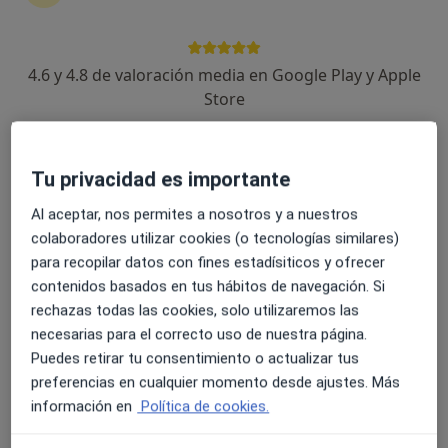
16 opiniones
Rafael Salgado 3, Sevilla
•
Mapa
Hospital Quirón Sagrado Corazón
4.6 y 4.8 de valoración media en Google Play y Apple
Acepta Asefa
Store
Visita Cirugía Plástica, estética y Reparadora
Este especialista no ofrece reserva de cita online en esta dirección.
Tu privacidad es importante
Pedir una cita
Al aceptar, nos permites a nosotros y a nuestros
colaboradores utilizar cookies (o tecnologías similares)
para recopilar datos con fines estadísiticos y ofrecer
contenidos basados en tus hábitos de navegación. Si
rechazas todas las cookies, solo utilizaremos las
necesarias para el correcto uso de nuestra página.
Puedes retirar tu consentimiento o actualizar tus
preferencias en cualquier momento desde ajustes. Más
información en
Política de cookies.
Dr. Julián Urbano Saleta