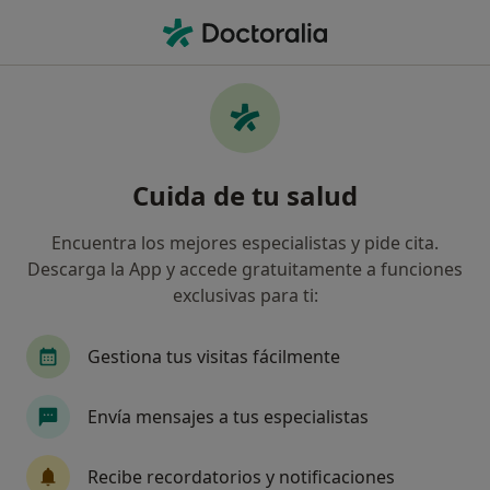
Men
Cirujano Plástico • Sevilla, Sevilla
Filtros
Seguro:
Asefa
Map
Cirujanos plásticos de Asefa en Sevilla
Cuida de tu salud
Así organizamos los resultados
Encuentra los mejores especialistas y pide cita.
Descarga la App y accede gratuitamente a funciones
exclusivas para ti:
Gestiona tus visitas fácilmente
Envía mensajes a tus especialistas
Dra. Carmen Ruiz Garzón
·
Ver más
Cirujana plástica, Médica estética
Recibe recordatorios y notificaciones