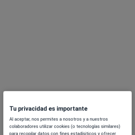
Dr. Francisco Javier Torres Herrera
·
Ver más
Digestólogo
7 opiniones
Carrer de les Tres Torres 7, Barcelona
•
Mapa
Clínica Corachan
Primera visita Aparato Digestivo
120 €
Este especialista no ofrece reserva de cita online en esta dirección.
Pedir una cita
Tu privacidad es importante
Al aceptar, nos permites a nosotros y a nuestros
colaboradores utilizar cookies (o tecnologías similares)
para recopilar datos con fines estadísiticos y ofrecer