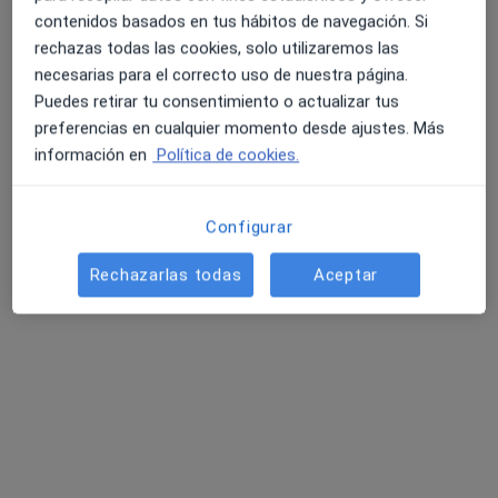
contenidos basados en tus hábitos de navegación. Si
rechazas todas las cookies, solo utilizaremos las
Dra. Nadia Chahri Vizcarro
necesarias para el correcto uso de nuestra página.
·
Ver más
Digestóloga
Puedes retirar tu consentimiento o actualizar tus
99 opiniones
preferencias en cualquier momento desde ajustes. Más
información en
Política de cookies.
Dirección
Online
Configurar
Avinguda Diagonal 600, Barcelona
•
Mapa
Centro médico Francesc Macià
Rechazarlas todas
Aceptar
Visita Aparato Digestivo
Precio sin especificar
Este especialista no ofrece reserva de cita online en esta dirección.
Pedir una cita