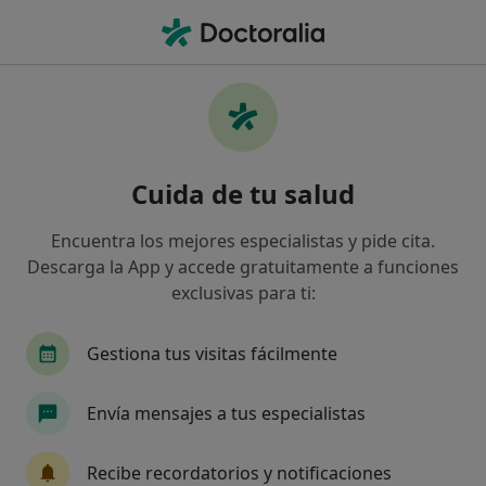
Men
Digestólogo • Vilassar de Mar, Barcelona
Filtros
Seguro
Mapa
Digestólogos en Vilassar de Mar
Cuida de tu salud
Así organizamos los resultados
Encuentra los mejores especialistas y pide cita.
Descarga la App y accede gratuitamente a funciones
¿Cuál es tu compañía aseguradora?
exclusivas para ti:
Gestiona tus visitas fácilmente
Envía mensajes a tus especialistas
Recibe recordatorios y notificaciones