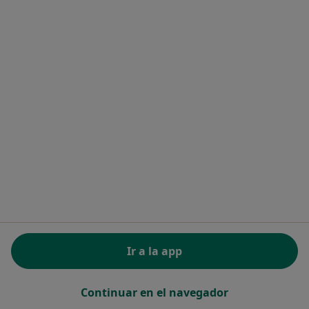
·
Ver más
Digestólogo, Cirujano general, Pediatra
Plaça Can Cami 7, Vilassar de Mar
•
Mapa
Cep Ferrés
Este especialista no ofrece reserva de cita online en esta dirección.
Pedir una cita
1
2
3
Búsquedas relacionadas
Ciudades cercanas a Vilassar de Mar
Digestólogos Barcelona
Ir a la app
Digestólogos Sabadell
Digestólogos Sant Cugat del Vallès
Continuar en el navegador
Digestólogos Terrassa