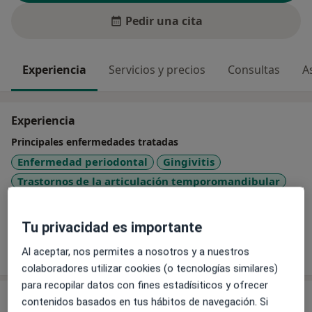
Pedir una cita
Experiencia
Servicios y precios
Consultas
A
Experiencia
Principales enfermedades tratadas
Enfermedad periodontal
Gingivitis
Trastornos de la articulación temporomandibular
a11y_
Diente roto - Fractura dental
Edentulismo
+12
Tu privacidad es importante
Mostrar más detalles
Al aceptar, nos permites a nosotros y a nuestros
sobre la experiencia
colaboradores utilizar cookies (o tecnologías similares)
para recopilar datos con fines estadísiticos y ofrecer
Servicios y precios
contenidos basados en tus hábitos de navegación. Si