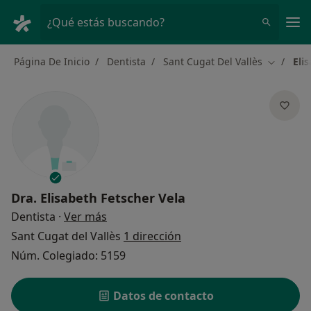
Men
¿Qué estás buscando?
Página De Inicio
Dentista
Sant Cugat Del Vallès
Eli
Cambiar 
Dra.
Elisabeth Fetscher Vela
sobre las especializaciones
Dentista
·
Ver más
Sant Cugat del Vallès
1 dirección
Núm. Colegiado: 5159
Datos de contacto