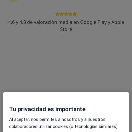
4.6 y 4.8 de valoración media en Google Play y Apple
Mapi Pinilla López
Store
·
Ver más
Psicóloga, Sexóloga, Terapeuta complementaria
195 opiniones
Dirección
Online
Arzobispo Lago González, A Coruña
•
Mapa
CORUÑA → NEDA → FERROLTERRA
Consulta online
80 €
Este especialista no ofrece reserva de cita online en esta dirección.
Tu privacidad es importante
Pedir una cita
Al aceptar, nos permites a nosotros y a nuestros
colaboradores utilizar cookies (o tecnologías similares)