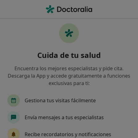
Men
Abstinencia De Nicotina • A Coruña, La Coruña
Filtros
• 1
Seguro
Mapa
Especialistas en Abstinencia de nicotina en
Cuida de tu salud
A Coruña
Así organizamos los resultados
Encuentra los mejores especialistas y pide cita.
Descarga la App y accede gratuitamente a funciones
exclusivas para ti:
¿Qué especialidad estás buscando?
Psicólogo
Médico general
Psiquiatra
Gestiona tus visitas fácilmente
Envía mensajes a tus especialistas
Recibe recordatorios y notificaciones