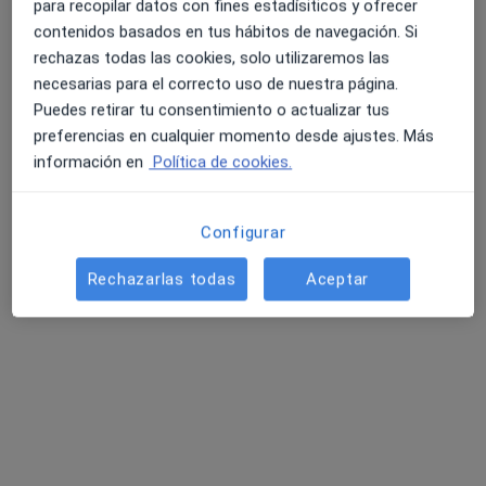
para recopilar datos con fines estadísiticos y ofrecer
contenidos basados en tus hábitos de navegación. Si
rechazas todas las cookies, solo utilizaremos las
necesarias para el correcto uso de nuestra página.
Puedes retirar tu consentimiento o actualizar tus
preferencias en cualquier momento desde ajustes. Más
información en
Política de cookies.
Dra. Úrsula Casado
·
Ver más
Psiquiatra
Configurar
33 opiniones
Experta en ansiedad, depresión, TDAH en adultos
Rechazarlas todas
Aceptar
Máster Psicofarmacología. Máster
Drogodependencias
Empatía, claridad, cercanía, enfoque intercultural
Dirección
Online
Rúa das Petunias 1 E, A Coruña
•
Mapa