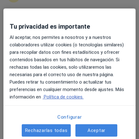
4.6 y 4.8 de valoración media en Google Play y Apple
Tu privacidad es importante
Dra. María Fernández Rial
Store
Al aceptar, nos permites a nosotros y a nuestros
·
Ver más
Ginecóloga
colaboradores utilizar cookies (o tecnologías similares)
45 opiniones
para recopilar datos con fines estadísiticos y ofrecer
contenidos basados en tus hábitos de navegación. Si
Dirección 1
Dirección 2
rechazas todas las cookies, solo utilizaremos las
necesarias para el correcto uso de nuestra página.
Rúa Echegaray 9, Pontevedra
•
Mapa
Puedes retirar tu consentimiento o actualizar tus
Raposeiras Premium Salud
preferencias en cualquier momento desde ajustes. Más
Ecografía 3D
120 €
información en
Política de cookies.
Este especialista no ofrece reserva de cita online en esta dirección.
Configurar
Pedir una cita
Rechazarlas todas
Aceptar