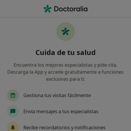
Men
Adenomioma • Pontevedra, Pontevedra
Filtros
• 1
Mapa
Especialistas en Adenomioma en
Cuida de tu salud
Pontevedra
Así organizamos los resultados
Encuentra los mejores especialistas y pide cita.
Descarga la App y accede gratuitamente a funciones
exclusivas para ti:
¿Qué especialidad estás buscando?
Ginecólogo
Cardiólogo
Fisioterapeuta
Gestiona tus visitas fácilmente
Envía mensajes a tus especialistas
Recibe recordatorios y notificaciones