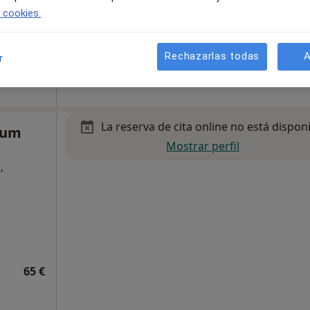
e cookies.
Rechazarlas todas
A
r
120 €
La reserva de cita online no está dispon
ium
Mostrar perfil
,
65 €