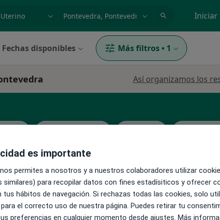
dad, enfermedad o nombre
p. ej. Madrid
Iniciar
Fechas disponibles
Más filtros
•
1
Pontevedra
Así organizamos los re
gólogo
Analista clínico
Patólogo
Ver más
acidad es importante
 nos permites a nosotros y a nuestros colaboradores utilizar cooki
La reserva de cita online no está dispon
llo
 similares) para recopilar datos con fines estadísiticos y ofrecer 
Ver teléfono
 tus hábitos de navegación. Si rechazas todas las cookies, solo uti
 para el correcto uso de nuestra página. Puedes retirar tu consenti
 tus preferencias en cualquier momento desde ajustes. Más informa