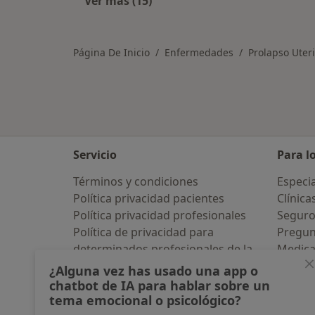
Ver más (15)
Más en esta categoría: Otras enfe
Página De Inicio
Enfermedades
Prolapso Uter
Servicio
Para l
Términos y condiciones
Especia
Política privacidad pacientes
Clínica
Política privacidad profesionales
Seguro
Política de privacidad para
Pregun
determinados profesionales de la
Medic
salud
Servici
¿Alguna vez has usado una app o
Política de cookies
Enfer
chatbot de IA para hablar sobre un
tema emocional o psicológico?
Así organizamos los resultados
Pregun