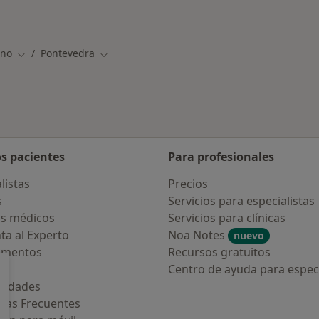
rmedades en Pontevedra
ino
Pontevedra
Cambiar de ciudad
Cambiar de ciudad
os pacientes
Para profesionales
listas
Precios
s
Servicios para especialistas
s médicos
Servicios para clínicas
ta al Experto
Noa Notes
nuevo
amentos
Recursos gratuitos
os
Centro de ayuda para especi
medades
tas Frecuentes