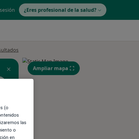
 sesión
¿Eres profesional de la salud?
sultados
Ampliar mapa
es (o
ible
contenidos
lizaremos las
miento o
ción en