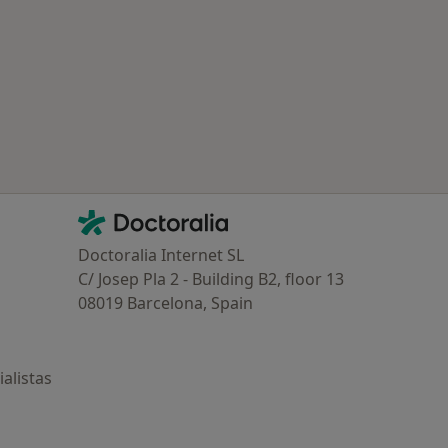
Contacto
Doctoralia - Página de inicio
Doctoralia Internet SL
C/ Josep Pla 2 - Building B2, floor 13
08019 Barcelona, Spain
alistas