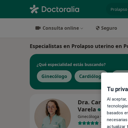
especiali
Consulta online
Seguro
Especialistas en Prolapso uterino en 
¿Qué especialidad estás buscando?
Ginecólogo
Cardiólogo
Aler
Tu priv
Al aceptar,
Dra. Carmen Bobi
tecnologías
Varela
basados en
·
Ver más
Ginecóloga
necesarias
5 opiniones
actualizar