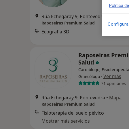
Política d
Rúa Echegaray 9, Pontevedra
•
Mapa
Raposeiras Premium Salud
Configura
Ecografía 3D
Raposeiras Prem
Salud
Cardiólogo, Fisioterapeuta
·
Ver más
Ginecólogo
71 opiniones
Rúa Echegaray 9, Pontevedra
•
Mapa
Raposeiras Premium Salud
Fisioterapia del suelo pélvico
Mostrar más servicios