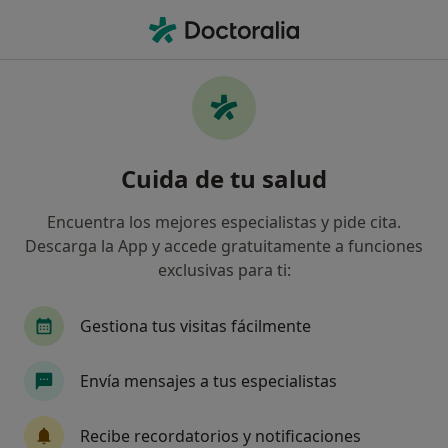
Men
Agujero Macular • Llucmajor, Islas Baleares
Filtros
• 1
Seguro
Mapa
Especialistas en Agujero macular en
Cuida de tu salud
Llucmajor
Así organizamos los resultados
Encuentra los mejores especialistas y pide cita.
Descarga la App y accede gratuitamente a funciones
exclusivas para ti:
¿Qué especialidad estás buscando?
Oftalmólogo
Gestiona tus visitas fácilmente
Envía mensajes a tus especialistas
Recibe recordatorios y notificaciones