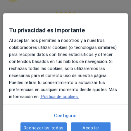
4.6 y 4.8 de valoración media en Google Play y Apple
María Gómez Resa
Store
Tu privacidad es importante
·
Ver más
Oftalmóloga
Al aceptar, nos permites a nosotros y a nuestros
Passeig de Mallorca, 5B, Palma de Mallorca
•
Mapa
colaboradores utilizar cookies (o tecnologías similares)
Miranza IBO Passeig Mallorca
para recopilar datos con fines estadísiticos y ofrecer
contenidos basados en tus hábitos de navegación. Si
Visita Oftalmología
Precio sin especificar
rechazas todas las cookies, solo utilizaremos las
Este especialista no ofrece reserva de cita online en esta dirección.
necesarias para el correcto uso de nuestra página.
Puedes retirar tu consentimiento o actualizar tus
Pedir una cita
preferencias en cualquier momento desde ajustes. Más
información en
Política de cookies.
Configurar
Rechazarlas todas
Aceptar