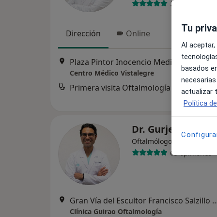
206 opiniones
Tu priv
Dirección
Online
Al aceptar,
tecnologías
Plaza Pintor Inocencio Medina Vera 1, Murcia
basados en
Centro Médico Vistalegre
necesarias
Primera visita Oftalmología
actualizar
Política d
Dr. Gurjeet Jutley
Configura
·
Ver más
Oftalmólogo
65 opiniones
Gran Vía del Escultor Francisco Salzill
Clínica Guirao Oftalmología