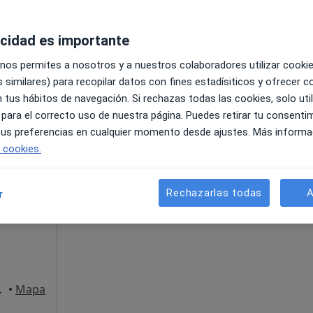
acidad es importante
 nos permites a nosotros y a nuestros colaboradores utilizar cooki
 similares) para recopilar datos con fines estadísiticos y ofrecer 
•
Mapa
 tus hábitos de navegación. Si rechazas todas las cookies, solo uti
 para el correcto uso de nuestra página. Puedes retirar tu consenti
100 €
 tus preferencias en cualquier momento desde ajustes. Más informa
e cookies.
La reserva de cita online no está dispon
Rechazarlas todas
A
r
Pedir una cita
o 11, Murcia
•
Mapa