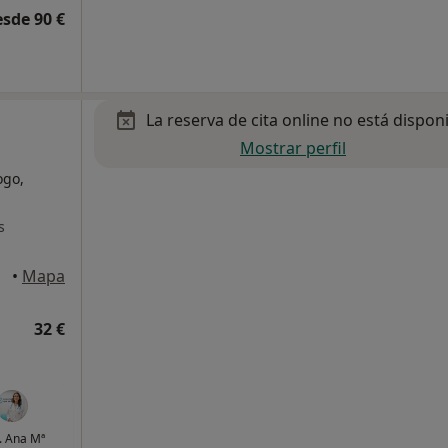
esde 90 €
La reserva de cita online no está dispon
Mostrar perfil
ogo,
s
•
Mapa
32 €
. Ana Mª