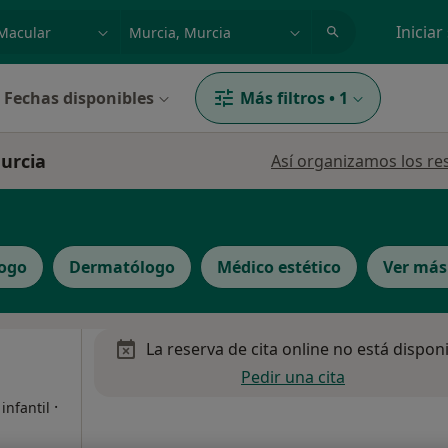
dad, enfermedad o nombre
p. ej. Madrid
Iniciar
Fechas disponibles
Más filtros
•
1
urcia
Así organizamos los re
logo
Dermatólogo
Médico estético
Ver más
La reserva de cita online no está dispon
Pedir una cita
·
infantil