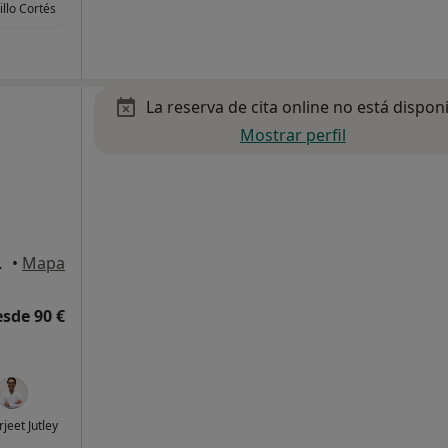
illo Cortés
La reserva de cita online no está dispon
Mostrar perfil
o 11, Murcia
•
Mapa
esde 90 €
rjeet Jutley