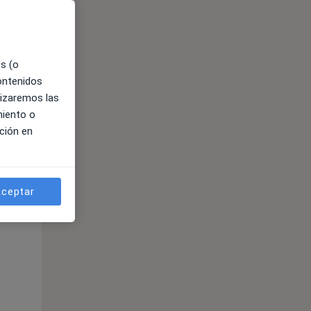
es (o
contenidos
lizaremos las
miento o
ción en
ible
ceptar