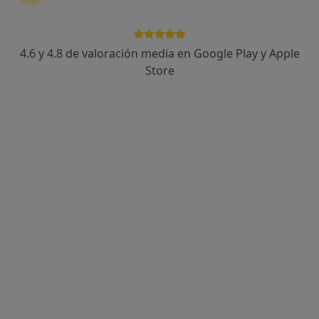
4.6 y 4.8 de valoración media en Google Play y Apple
Store
Opción de pago online
Dr. Ariel José Arias Zepeda
·
Ver más
Médico estético, Médico general
158 opiniones
Experto en medicina estética y tratamientos únicos
Atención Cercana y Explicaciones Claras
Tecnología avanzada en instalaciones modernas
Dirección
Online 1
Online 2
Avenida de la Deportista Miriam Blasco 16, San Juan de Alicante
•
Mapa
Clínica Clarisse
Primera visita Medicina Estética y Cirugía Cosmética
Servicio gratuito