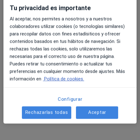
Clínica Dra. Graciela Barraza
Tu privacidad es importante
Visita Medicina Estética y Cirugía Cosmética
Servicio gratuito
Al aceptar, nos permites a nosotros y a nuestros
Este especialista no ofrece reserva de cita online en esta dirección.
colaboradores utilizar cookies (o tecnologías similares)
para recopilar datos con fines estadísiticos y ofrecer
Pedir una cita
contenidos basados en tus hábitos de navegación. Si
rechazas todas las cookies, solo utilizaremos las
necesarias para el correcto uso de nuestra página.
Puedes retirar tu consentimiento o actualizar tus
preferencias en cualquier momento desde ajustes. Más
información en
Política de cookies.
Configurar
Dr. Héctor Marco Ruiz
Rechazarlas todas
Aceptar
·
Ver más
Médico estético, Médico de familia
40 opiniones
Avenida de la Condomina, 23, Alicante
•
Mapa