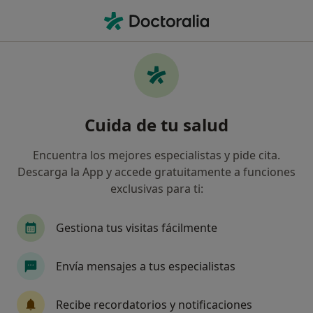
Men
Alopecia O Calvicie Masculina • San Juan de Alicante, Alicante
Filtros
• 1
Seguro
Mapa
Especialistas en Alopecia o calvicie
Cuida de tu salud
masculina en San Juan de Alicante
Así organizamos los resultados
Encuentra los mejores especialistas y pide cita.
Descarga la App y accede gratuitamente a funciones
exclusivas para ti:
¿Qué especialidad estás buscando?
Médico estético
Cirujano plástico
Ginecól
Gestiona tus visitas fácilmente
Envía mensajes a tus especialistas
Recibe recordatorios y notificaciones