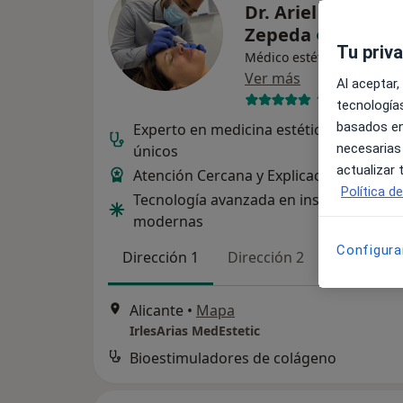
Dr. Ariel José Aria
Zepeda
Tu priv
Médico estético, Médico g
Ver más
Al aceptar,
158 opiniones
tecnologías
basados en
Experto en medicina estética y tratami
necesarias
únicos
actualizar
Atención Cercana y Explicaciones Clara
Política d
Tecnología avanzada en instalaciones
modernas
Configura
Dirección 1
Dirección 2
Online 
Alicante
•
Mapa
IrlesArias MedEstetic
Bioestimuladores de colágeno