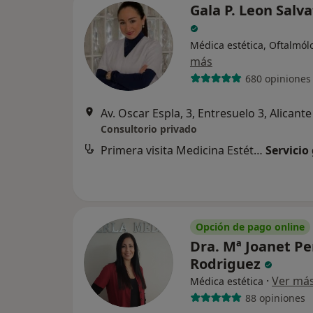
Gala P. Leon Salva
Médica estética, Oftalmól
más
680 opiniones
Av. Oscar Espla, 3, Entresuelo 3, Alicante
Consultorio privado
Primera visita Medicina Estética y Cirugía Cosmética
Servicio
Opción de pago online
Dra. Mª Joanet Pe
Rodriguez
·
Ver má
Médica estética
88 opiniones