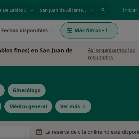
dad, enfermedad o nombre
p. ej. Madrid
Iniciar
Fechas disponibles
Más filtros
•
1
labios finos) en San Juan de
Así organizamos los
resultados
Ginecólogo
Médico general
Ver más
La reserva de cita online no está dispon