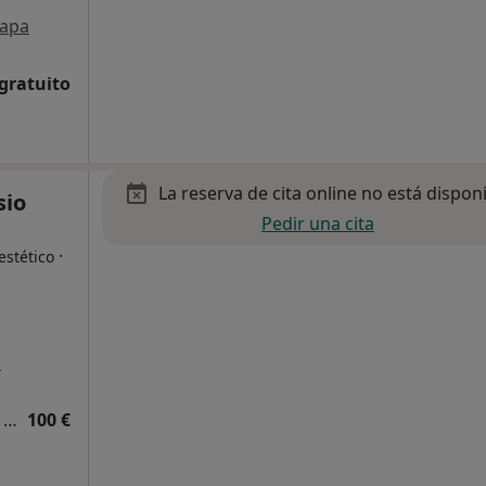
apa
 gratuito
La reserva de cita online no está dispon
sio
Pedir una cita
·
estético
a
Primera visita Cirugía Plástica, Estética y Reparadora
100 €