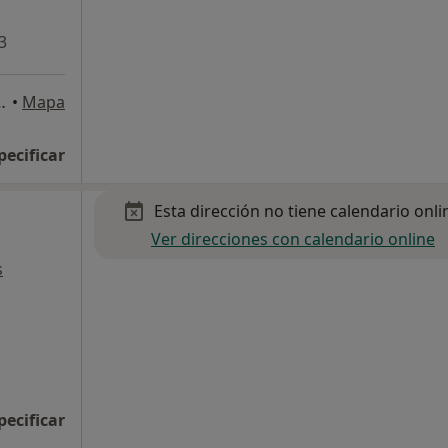
3
Los Arenales del Sol
•
Mapa
pecificar
Esta dirección no tiene calendario onli
Ver direcciones con calendario online
s
pecificar