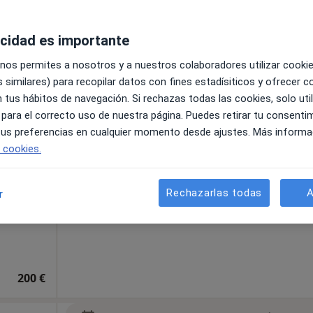
Pedir una cita
s
acidad es importante
·
eneral
 nos permites a nosotros y a nuestros colaboradores utilizar cooki
 similares) para recopilar datos con fines estadísiticos y ofrecer 
 tus hábitos de navegación. Si rechazas todas las cookies, solo uti
entos
 para el correcto uso de nuestra página. Puedes retirar tu consenti
 tus preferencias en cualquier momento desde ajustes. Más informa
s
e cookies.
Rechazarlas todas
A
r
1
Online 2
200 €