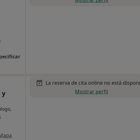
a
pecificar
La reserva de cita online no está dispon
Mostrar perfil
 y
ólogo,
s
Mapa