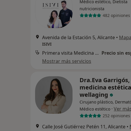
Médico estético, Dietista
nutricionista
482 opiniones
Avenida de la Estación 5, Alicante
•
Map
ISIVI
Primera visita Medicina Estética y Cirugía Cosmética
Precio sin es
Mostrar más servicios
Dra.Eva Garrigós,
medicina estética
wellaging
Cirujano plástico, Dermat
·
Ver má
Médico estético
252 opiniones
Calle José Gutiérrez Petén 11, Alicante
•