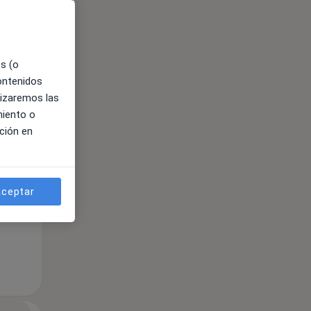
es (o
contenidos
lizaremos las
miento o
ción en
ceptar