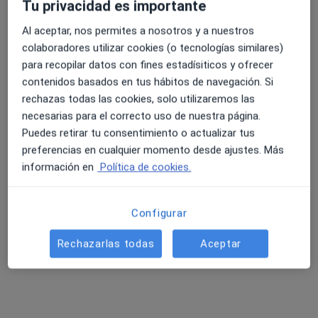
Tu privacidad es importante
Al aceptar, nos permites a nosotros y a nuestros
colaboradores utilizar cookies (o tecnologías similares)
4.6 y 4.8 de valoración media en Google Play y Apple
para recopilar datos con fines estadísiticos y ofrecer
Dra. Mª Carmelina Brito Muguerza
Store
contenidos basados en tus hábitos de navegación. Si
·
Ver más
Oftalmóloga
rechazas todas las cookies, solo utilizaremos las
353 opiniones
necesarias para el correcto uso de nuestra página.
Carretera Gral. Las Arenas, 73, Puerto de la Cruz
•
Mapa
Puedes retirar tu consentimiento o actualizar tus
Centro Médico Vida. Puerto de la Cruz
preferencias en cualquier momento desde ajustes. Más
información en
Política de cookies.
Primera visita Oftalmología
Precio sin especificar
Este especialista no ofrece reserva de cita online en esta dirección.
Configurar
Pedir una cita
Rechazarlas todas
Aceptar