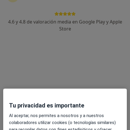
4.6 y 4.8 de valoración media en Google Play y Apple
Beatriz Robertson González
Store
·
Ver más
Psicóloga
35 opiniones
Dirección
Online
C. Calderón de la Barca 14 -1º G, Santander
•
Mapa
Beatriz Robertson Psicología
Consulta online
60 €
Este especialista no ofrece reserva de cita online en esta dirección.
Tu privacidad es importante
Pedir una cita
Al aceptar, nos permites a nosotros y a nuestros
colaboradores utilizar cookies (o tecnologías similares)
para recopilar datos con fines estadísiticos y ofrecer