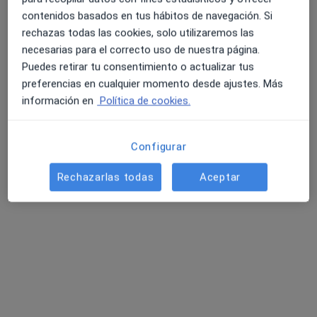
contenidos basados en tus hábitos de navegación. Si
rechazas todas las cookies, solo utilizaremos las
necesarias para el correcto uso de nuestra página.
Puedes retirar tu consentimiento o actualizar tus
preferencias en cualquier momento desde ajustes. Más
información en
Política de cookies.
Raquel Bengochea
Psicólogo
Configurar
18 opiniones
Tratamiento de todas las edades desde hace 20
Rechazarlas todas
Aceptar
año
Licenciada en psicología, máster en sanitaria
Trato familiar y cercano .
Dirección
Online
Calle Lealtad 18 1º derecha, Santander
•
Mapa