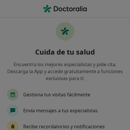
Men
Ansiedad Repetitiva • Santander, Spain
Filtros
• 1
Seguro
Mapa
Especialistas en Ansiedad repetitiva en
Cuida de tu salud
Santander
Así organizamos los resultados
Encuentra los mejores especialistas y pide cita.
Descarga la App y accede gratuitamente a funciones
exclusivas para ti:
¿Qué especialidad estás buscando?
Psicólogo
Gestiona tus visitas fácilmente
Envía mensajes a tus especialistas
Recibe recordatorios y notificaciones