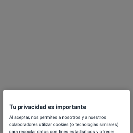
Opción de pago online
Family Quiropractic
Terapeuta complementario, Quiropráctico
80 opiniones
Calle Santiago Rusiñol, 2, Sant Cugat del Vallès
•
Mapa
Family Quiropractic
Informe quiropráctico
Servicio gratuito
Mostrar más servicios
Tu privacidad es importante
Damien Mestre
Sina Adib Ghiassi
Al aceptar, nos permites a nosotros y a nuestros
Ningún profesional de este centro tiene citas disponibles
colaboradores utilizar cookies (o tecnologías similares)
para recopilar datos con fines estadísiticos y ofrecer