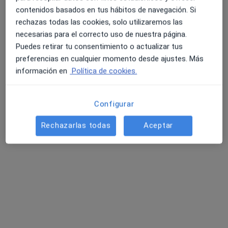
Mostrar perfil
contenidos basados en tus hábitos de navegación. Si
rechazas todas las cookies, solo utilizaremos las
necesarias para el correcto uso de nuestra página.
Puedes retirar tu consentimiento o actualizar tus
preferencias en cualquier momento desde ajustes. Más
información en
Política de cookies.
Configurar
Dr. Eduard Graell Martin
Rechazarlas todas
Aceptar
Reumatólogo
5 opiniones
c/ del Pare Sallarès, 8 (esquina Jovellanos), Sabadell
•
Mapa
Centre Mèdic Sabadell
Primera visita Reumatología
Precio sin especificar
Este especialista no ofrece reserva de cita online en esta dirección.