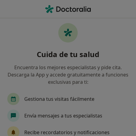
Men
Artritis • Mollet del Vallès, Barcelona
Filtros
• 1
Seguro
Mapa
Especialistas en Artritis en Mollet del Vallès
Cuida de tu salud
Así organizamos los resultados
Encuentra los mejores especialistas y pide cita.
Descarga la App y accede gratuitamente a funciones
¿Qué especialidad estás buscando?
exclusivas para ti:
Reumatólogo
Endocrino
Médico estético
Gestiona tus visitas fácilmente
Envía mensajes a tus especialistas
Recibe recordatorios y notificaciones