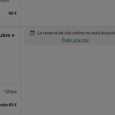
60 €
La reserva de cita online no está dispon
Rubio
Pedir una cita
•
Mapa
esde 65 €