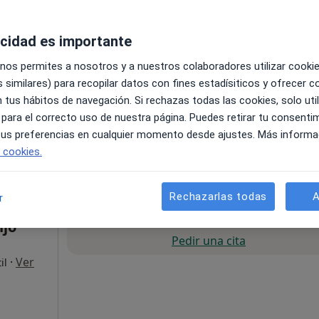
acidad es importante
 nos permites a nosotros y a nuestros colaboradores utilizar cooki
 similares) para recopilar datos con fines estadísiticos y ofrecer 
 tus hábitos de navegación. Si rechazas todas las cookies, solo uti
 para el correcto uso de nuestra página. Puedes retirar tu consenti
Mapa
 tus preferencias en cualquier momento desde ajustes. Más informa
e cookies.
70 €
Rechazarlas todas
A
r
La reserva de cita online no está dispon
njo
Pedir una cita
·
Ver
il