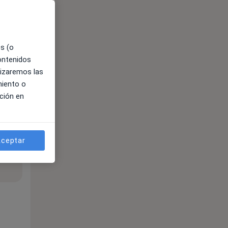
es (o
contenidos
lizaremos las
miento o
ción en
ceptar
ible