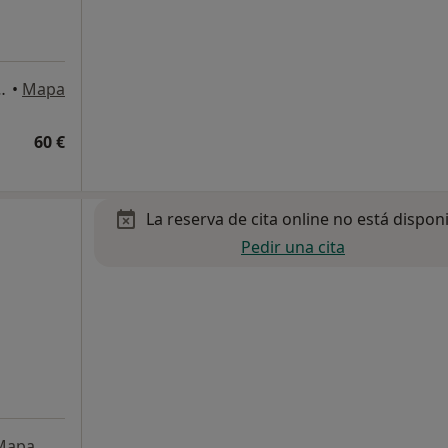
Entlo, 4 piso, Barcelona
•
Mapa
60 €
La reserva de cita online no está dispon
Pedir una cita
Mapa