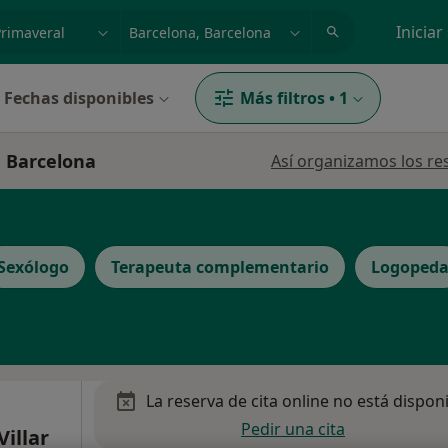
dad, enfermedad o nombre
p. ej. Madrid
Iniciar
Fechas disponibles
Más filtros
•
1
n Barcelona
Así organizamos los re
Sexólogo
Terapeuta complementario
Logoped
La reserva de cita online no está dispon
Pedir una cita
illar