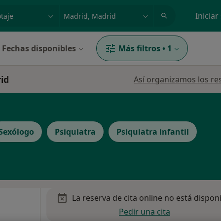
dad, enfermedad o nombre
p. ej. Madrid
Iniciar
Fechas disponibles
Más filtros
•
1
id
Así organizamos los re
Sexólogo
Psiquiatra
Psiquiatra infantil
La reserva de cita online no está dispon
Pedir una cita