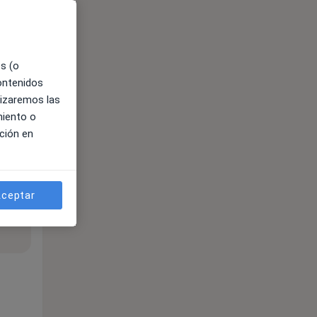
es (o
contenidos
lizaremos las
miento o
ción en
ceptar
ible