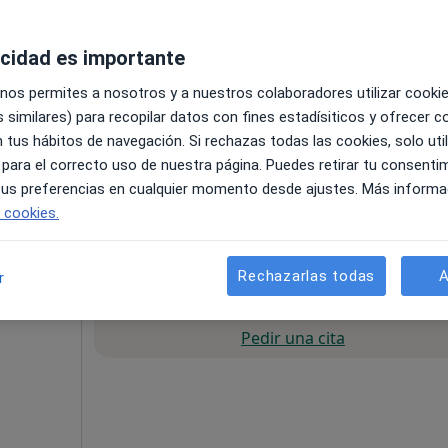
res
acidad es importante
 nos permites a nosotros y a nuestros colaboradores utilizar cooki
 similares) para recopilar datos con fines estadísiticos y ofrecer 
 tus hábitos de navegación. Si rechazas todas las cookies, solo uti
 para el correcto uso de nuestra página. Puedes retirar tu consenti
 tus preferencias en cualquier momento desde ajustes. Más informa
e cookies.
60 €
Rechazarlas todas
A
r
La reserva de cita online no está dispon
Pedir una cita