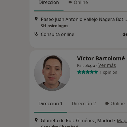
Dirección
Online
Paseo Juan Antonio Vallejo Nagera Botas 36, Madrid
SH psicologos
Consulta online
d
Víctor Bartolomé
·
Ver más
Psicólogo
1 opinión
Dirección 1
Dirección 2
Online
Glorieta de Ruiz Giménez, Madrid
•
Map
Consulta Chamberí