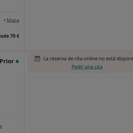
•
Mapa
esde 70 €
La reserva de cita online no está dispon
 Prior
Pedir una cita
a