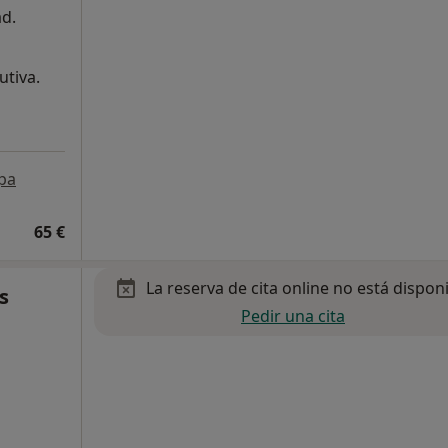
ad.
utiva.
pa
65 €
La reserva de cita online no está dispon
s
Pedir una cita