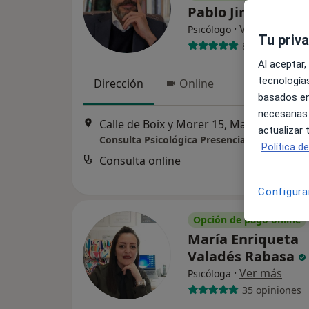
Pablo Jiménez Co
·
Ver más
Psicólogo
Tu priv
8 opiniones
Al aceptar,
tecnologías
Dirección
Online
basados en
necesarias
Calle de Boix y Morer 15, Madrid
•
Mapa
actualizar
Consulta Psicológica Presencial
Política d
Consulta online
Configura
Opción de pago online
María Enriqueta
Valadés Rabasa
·
Ver más
Psicóloga
35 opiniones