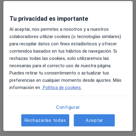
Pedir una cita
Tu privacidad es importante
Al aceptar, nos permites a nosotros y a nuestros
colaboradores utilizar cookies (o tecnologías similares)
para recopilar datos con fines estadísiticos y ofrecer
contenidos basados en tus hábitos de navegación. Si
rechazas todas las cookies, solo utilizaremos las
necesarias para el correcto uso de nuestra página.
Dr. Edgar Gregorio Rodríguez Ramirez
Puedes retirar tu consentimiento o actualizar tus
·
Ver más
Urólogo
preferencias en cualquier momento desde ajustes. Más
15 opiniones
información en
Política de cookies.
Dirección 1
Dirección 2
Configurar
Plaça Saint-Herbain, 1, Viladecans
•
Mapa
Rechazarlas todas
Aceptar
Centro Medico Meisa
Primera visita Urología
desde 80 €