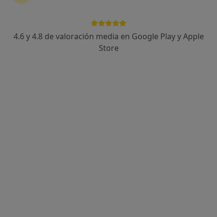
4.6 y 4.8 de valoración media en Google Play y Apple
Dr. Danilo Rodriguez Lopez
Store
·
Ver más
Urólogo
6 opiniones
Dirección 1
Dirección 2
Dirección 3
Plaça de Manuel Corachán 4, Barcelona
•
Mapa
Clínica Corachan
Primera visita Urología
150 €
Este especialista no ofrece reserva de cita online en esta dirección.
Pedir una cita