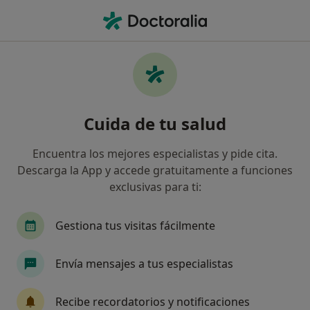
Men
Cálculos En El Tracto Urinario • L Hospitalet de Llobregat, Barcelona
Filtros
• 1
Seguro
Mapa
Especialistas en Cálculos en el tracto
Cuida de tu salud
urinario en L'Hospitalet de Llobregat
Así organizamos los resultados
Encuentra los mejores especialistas y pide cita.
Descarga la App y accede gratuitamente a funciones
exclusivas para ti:
¿Qué especialidad estás buscando?
Urólogo
Dermatólogo
Ginecólogo
Re
Gestiona tus visitas fácilmente
Envía mensajes a tus especialistas
Recibe recordatorios y notificaciones