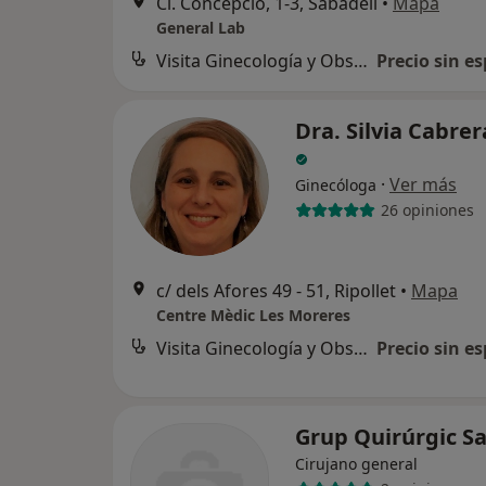
Cl. Concepció, 1-3, Sabadell
•
Mapa
General Lab
Visita Ginecología y Obstetricia
Precio sin es
Dra. Silvia Cabrer
·
Ver más
Ginecóloga
26 opiniones
c/ dels Afores 49 - 51, Ripollet
•
Mapa
Centre Mèdic Les Moreres
Visita Ginecología y Obstetricia
Precio sin es
Grup Quirúrgic S
Cirujano general