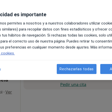
acidad es importante
 nos permites a nosotros y a nuestros colaboradores utilizar cooki
 similares) para recopilar datos con fines estadísiticos y ofrecer 
 tus hábitos de navegación. Si rechazas todas las cookies, solo uti
 para el correcto uso de nuestra página. Puedes retirar tu consenti
5, Cerdanyola del Vallès
•
Mapa
 tus preferencias en cualquier momento desde ajustes. Más informa
e cookies.
 gratuito
Rechazarlas todas
A
r
La reserva de cita online no está dispon
ela
Pedir una cita
·
Ver
il