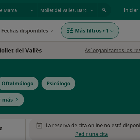
dad, enfermedad o nombre
p. ej. Madrid
Iniciar
Fechas disponibles
Más filtros
•
1
llet del Vallès
Así organizamos los re
Oftalmólogo
Psicólogo
r más
La reserva de cita online no está dispon
z
Pedir una cita