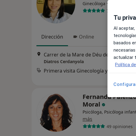
·
Ver más
Ginecóloga
76 opiniones
Tu priv
Al aceptar,
tecnologías
Dirección
Online
basados en
necesarias
Carrer de la Mare de Déu del Pilar 4
actualizar
Diatros Cerdanyola
Política d
Primera visita Ginecología y Obstetricia
Servicio
Configura
Fernanda Palenzu
Moral
Psicóloga, Psicóloga infant
más
49 opiniones