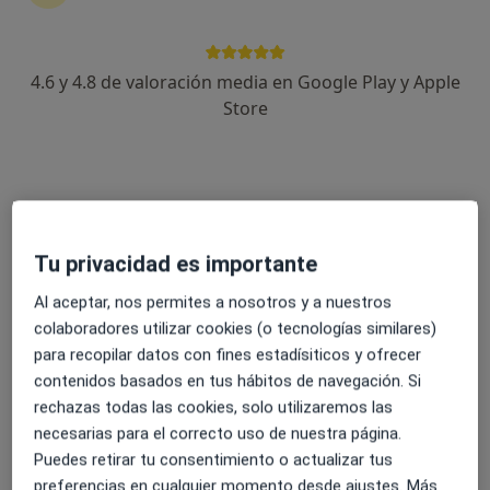
4.6 y 4.8 de valoración media en Google Play y Apple
Dr. Antonio Cabrera Arcas
Store
·
Ver más
Cirujano oral y maxilofacial, Médico estético
111 opiniones
Dirección 1
Dirección 2
Online
Av. de Pablo Iglesias, 27, 1°C, Almería
•
Mapa
Tu privacidad es importante
Clínica Cabrera y Arcas
Al aceptar, nos permites a nosotros y a nuestros
Primera visita Cirugía Oral y Maxilofacial
60 €
colaboradores utilizar cookies (o tecnologías similares)
Este especialista no ofrece reserva de cita online en esta dirección.
para recopilar datos con fines estadísiticos y ofrecer
contenidos basados en tus hábitos de navegación. Si
Pedir una cita
rechazas todas las cookies, solo utilizaremos las
necesarias para el correcto uso de nuestra página.
Puedes retirar tu consentimiento o actualizar tus
preferencias en cualquier momento desde ajustes. Más