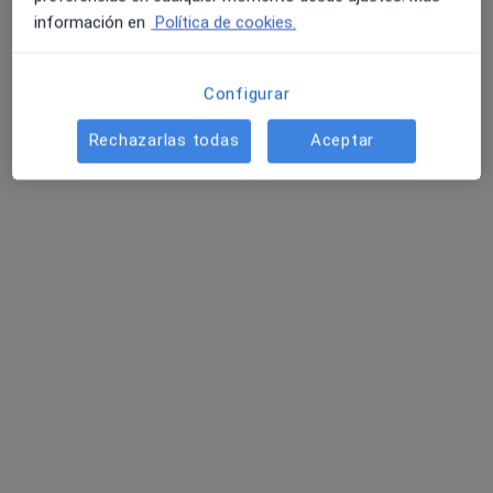
información en
Política de cookies.
Configurar
Rechazarlas todas
Aceptar
Dra. Verónica Pérez García
·
Ver más
Cirujano oral y maxilofacial
20 opiniones
Dirección 1
Dirección 2
Calle Argentinita 82, Almería
•
Mapa
Facial Balance Clinik
Visita Cirugía Maxilofacial
80 €
Este especialista no ofrece reserva de cita online en esta dirección.
Pedir una cita