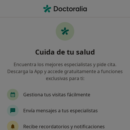
Men
Cáncer Oral • Almería, Almería
Filtros
• 1
Seguro
Mapa
Especialistas en Cáncer oral en Almería
Cuida de tu salud
Así organizamos los resultados
Encuentra los mejores especialistas y pide cita.
Descarga la App y accede gratuitamente a funciones
¿Qué especialidad estás buscando?
exclusivas para ti:
Cirujano oral y maxilofacial
Médico estético
Gestiona tus visitas fácilmente
Envía mensajes a tus especialistas
Recibe recordatorios y notificaciones